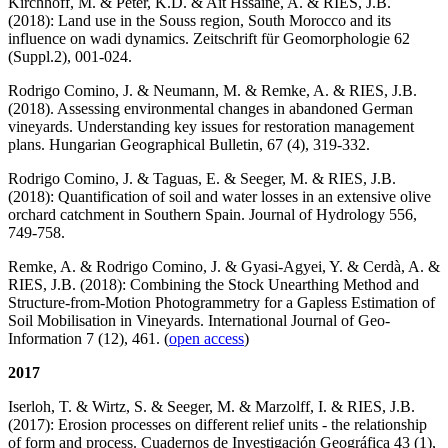
Kirchhoff, M. & Peter, K.D. & Aït Hssaïne, A. & RIES, J.B.
(2018): Land use in the Souss region, South Morocco and its
influence on wadi dynamics. Zeitschrift für Geomorphologie 62
(Suppl.2), 001-024.
Rodrigo Comino, J. & Neumann, M. & Remke, A. & RIES, J.B.
(2018). Assessing environmental changes in abandoned German
vineyards. Understanding key issues for restoration management
plans. Hungarian Geographical Bulletin, 67 (4), 319-332.
Rodrigo Comino, J. & Taguas, E. & Seeger, M. & RIES, J.B.
(2018): Quantification of soil and water losses in an extensive olive
orchard catchment in Southern Spain. Journal of Hydrology 556,
749-758.
Remke, A. & Rodrigo Comino, J. & Gyasi-Agyei, Y. & Cerdà, A. &
RIES, J.B. (2018): Combining the Stock Unearthing Method and
Structure-from-Motion Photogrammetry for a Gapless Estimation of
Soil Mobilisation in Vineyards. International Journal of Geo-
Information 7 (12), 461. (
open access
)
2017
Iserloh, T. & Wirtz, S. & Seeger, M. & Marzolff, I. & RIES, J.B.
(2017): Erosion processes on different relief units - the relationship
of form and process. Cuadernos de Investigación Geográfica 43 (1),