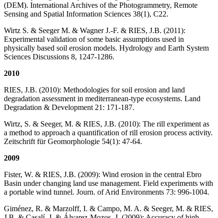
(DEM). International Archives of the Photogrammetry, Remote
Sensing and Spatial Information Sciences 38(1), C22.
Wirtz S. & Seeger M. & Wagner J.-F. & RIES, J.B. (2011):
Experimental validation of some basic assumptions used in
physically based soil erosion models. Hydrology and Earth System
Sciences Discussions 8, 1247-1286.
2010
RIES, J.B. (2010): Methodologies for soil erosion and land
degradation assessment in mediterranean-type ecosystems. Land
Degradation & Development 21: 171-187.
Wirtz, S. & Seeger, M. & RIES, J.B. (2010): The rill experiment as
a method to approach a quantification of rill erosion process activity.
Zeitschrift für Geomorphologie 54(1): 47-64.
2009
Fister, W. & RIES, J.B. (2009): Wind erosion in the central Ebro
Basin under changing land use management. Field experiments with
a portable wind tunnel. Journ. of Arid Environments 73: 996-1004.
Giménez, R. & Marzolff, I. & Campo, M. A. & Seeger, M. & RIES,
J.B. & Casalí, J. & Álvarez-Mozos, J. (2009): Accuracy of high-