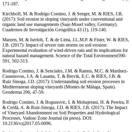
171-187.
Kirchhoff, M. & Rodrigo Comino, J. & Seeger, M. & RIES, J.B.
(2017): Soil erosion in sloping vineyards under conventional and
organic land use managements (Saar-Mosel valley, Germany).
Cuadernos de Investigación Geográfica 43 (1), 119-140.
Marzen, M. & Iserloh, T. & de Lima, J.L.M.P. & Fister, W. & RIES,
J.B. (2017): Impact of severe rain storms on soil erosion:
Experimental evaluation of wind-driven rain and its implications for
natural hazard management. Science of the Total Environment
590-
591, 502-513.
Rodrigo Comino, J. & Senciales, J.M. & Ramos, M.C. & Martínez-
Casasnovas, J.A. & Lasanta, T. & Brevik, E.C. & RIES, J.B. &
Ruiz Sinoga, J.D. (2017): Understanding soil erosion processes in
Mediterranean sloping vineyards (Montes de Málaga, Spain).
Geoderma 296, 47-59.
Rodrigo Comino, J. & Bogunovic, I. & Mohajerani, H. & Pereira, P.
& Cerdà, A. & Ruiz-Sinoga, J.D. & RIES, J.B. (2017): The Impact
of Vineyard Abandonment on Soil Properties and Hydrological
Processes. Vadose Zone Journal (in press). DOI:
10.2136/vzj2017.05-0096.