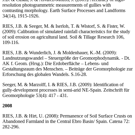
resolution photogrammetric measurements of gullies with
contrasting morphology. Earth Surface Processes and Landforms
34(14), 1915-1926.
RIES, J.B. & Seeger, M. & Iserloh, T. & Wistorf, S. & Fister, W.
(2009): Calibration of simulated rainfall characteristics for the study
of soil erosion on agricultural land. Soil & Tillage Research 106,
109-116.
RIES, J.B. & Wunderlich, J. & Moldenhauer, K.-M. (2009):
Landnutzungswandel – Steuergröße der Geomorphodynamik. - Dt.
AK f. Geom. (Hrsg.): Die Erdoberfläche – Lebens- und
Gestaltungsraum des Menschen. – Beiträge der Geomorphologie zur
Erforschung des globalen Wandels. S.16-28.
Seeger, M. & Marzolff, I. & RIES, J.B. (2009): Identification of
gully-development processes in semi-arid NE-Spain. Zeitschrift für
Geomorphologie 53(4): 417 - 431.
2008
RIES, J.B. & Hirt, U. (2008): Permanence of Soil Surface Crusts on
Abandoned Farmland in the Central Ebro Basin/ Spain. Catena 72:
282-296.