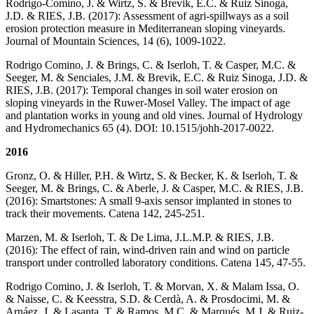
Rodrigo-Comino, J. & Wirtz, S. & Brevik, E.C. & Ruiz Sinoga,
J.D. & RIES, J.B. (2017): Assessment of agri-spillways as a soil
erosion protection measure in Mediterranean sloping vineyards.
Journal of Mountain Sciences, 14 (6), 1009-1022.
Rodrigo Comino, J. & Brings, C. & Iserloh, T. & Casper, M.C. &
Seeger, M. & Senciales, J.M. & Brevik, E.C. & Ruiz Sinoga, J.D. &
RIES, J.B. (2017): Temporal changes in soil water erosion on
sloping vineyards in the Ruwer-Mosel Valley. The impact of age
and plantation works in young and old vines. Journal of Hydrology
and Hydromechanics 65 (4). DOI: 10.1515/johh-2017-0022.
2016
Gronz, O. & Hiller, P.H. & Wirtz, S. & Becker, K. & Iserloh, T. &
Seeger, M. & Brings, C. & Aberle, J. & Casper, M.C. & RIES, J.B.
(2016): Smartstones: A small 9-axis sensor implanted in stones to
track their movements. Catena 142, 245-251.
Marzen, M. & Iserloh, T. & De Lima, J.L.M.P. & RIES, J.B.
(2016): The effect of rain, wind-driven rain and wind on particle
transport under controlled laboratory conditions. Catena 145, 47-55.
Rodrigo Comino, J. & Iserloh, T. & Morvan, X. & Malam Issa, O.
& Naisse, C. & Keesstra, S.D. & Cerdà, A. & Prosdocimi, M. &
Arnáez, J. & Lasanta, T. & Ramos, M.C. & Marqués, M.J. & Ruiz-