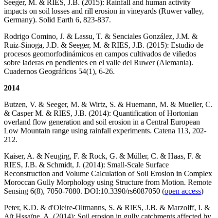
Seeger, M. & RIES, J.B. (2015): Rainfall and human activity
impacts on soil losses and rill erosion in vineyards (Ruwer valley,
Germany). Solid Earth 6, 823-837.
Rodrigo Comino, J. & Lassu, T. & Senciales González, J.M. &
Ruiz-Sinoga, J.D. & Seeger, M. & RIES, J.B. (2015): Estudio de
procesos geomorfodinámicos en campos cultivados de viñedos
sobre laderas en pendientes en el valle del Ruwer (Alemania).
Cuadernos Geográficos 54(1), 6-26.
2014
Butzen, V. & Seeger, M. & Wirtz, S. & Huemann, M. & Mueller, C.
& Casper M. & RIES, J.B. (2014): Quantification of Hortonian
overland flow generation and soil erosion in a Central European
Low Mountain range using rainfall experiments. Catena 113, 202-
212.
Kaiser, A. & Neugirg, F. & Rock, G. & Müller, C. & Haas, F. &
RIES, J.B. & Schmidt, J. (2014): Small-Scale Surface
Reconstruction and Volume Calculation of Soil Erosion in Complex
Moroccan Gully Morphology using Structure from Motion. Remote
Sensing 6(8), 7050-7080. DOI:10.3390/rs6087050 (
open access
)
Peter, K.D. & d'Oleire-Oltmanns, S. & RIES, J.B. & Marzolff, I. &
Aït Hssaïne, A. (2014): Soil erosion in gully catchments affected by