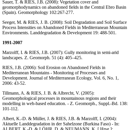
Sauer, T. & RIES, J.B. (2008): Vegetation cover and
geomorphodynamics on abandoned fields in the Central Ebro Basin
(Spain). Geomorphology 102:267-277.
Seeger, M. & RIES, J. B. (2008): Soil Degradation and Soil Surface
Process Intensities on Abandoned Fields in Mediterranean Mountain
Environments. Landdegradation & Development 19: 488-501.
1991-2007
Marzolff, I. & RIES, J.B. (2007): Gully monitoring in semi-arid
landscapes. Z. Geomorph. 51 (4): 405–425.
RIES, J.B. (2006): Soil Erosion on Abandoned Fields in
Mediterranean Mountains - Monitoring of Processes and
Development. Journal of Mediterranean Ecology, Vol. 6, No. 1,
2006: 43-52.
Tillmann, A. & RIES, J. B. & Albrecht, V. (2005):
Geomorphological processes in mountainous regions and their
modelling in web-based education. - Z. Geomorph., Suppl.-Bd. 138:
101-112.
Albert, K.-D. & Müller, J. & RIES, J.B. & Marzolff, I. (2004):
Aktuelle Landdegradation in der Sahelzone (Burkina Faso) - In:
ALBERT, K.-D. & LÖHR, D. & NEUMANN, K. [ Hrsg.]: