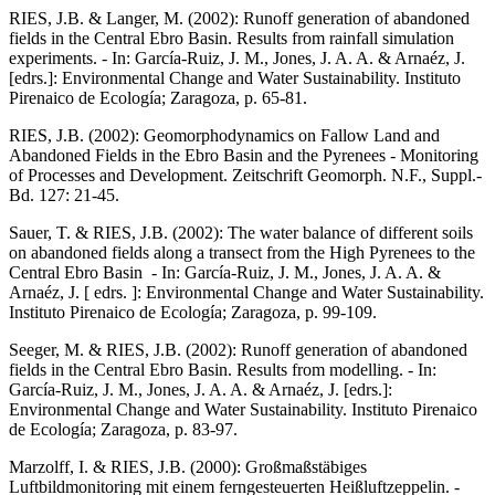
RIES, J.B. & Langer, M. (2002): Runoff generation of abandoned
fields in the Central Ebro Basin. Results from rainfall simulation
experiments. - In: García-Ruiz, J. M., Jones, J. A. A. & Arnaéz, J.
[edrs.]: Environmental Change and Water Sustainability. Instituto
Pirenaico de Ecología; Zaragoza, p. 65-81.
RIES, J.B. (2002): Geomorphodynamics on Fallow Land and
Abandoned Fields in the Ebro Basin and the Pyrenees - Monitoring
of Processes and Development. Zeitschrift Geomorph. N.F., Suppl.-
Bd. 127: 21-45.
Sauer, T. & RIES, J.B. (2002): The water balance of different soils
on abandoned fields along a transect from the High Pyrenees to the
Central Ebro Basin - In: García-Ruiz, J. M., Jones, J. A. A. &
Arnaéz, J. [ edrs. ]: Environmental Change and Water Sustainability.
Instituto Pirenaico de Ecología; Zaragoza, p. 99-109.
Seeger, M. & RIES, J.B. (2002): Runoff generation of abandoned
fields in the Central Ebro Basin. Results from modelling. - In:
García-Ruiz, J. M., Jones, J. A. A. & Arnaéz, J. [edrs.]:
Environmental Change and Water Sustainability. Instituto Pirenaico
de Ecología; Zaragoza, p. 83-97.
Marzolff, I. & RIES, J.B. (2000): Großmaßstäbiges
Luftbildmonitoring mit einem ferngesteuerten Heißluftzeppelin. -