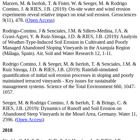
Marzen, M. & Iserloh, T. & Fister, W. & Seeger, M. & Rodrigo
Comino, J. & RIES, J.B. (2019): On-site water and wind erosion
experiments reveal relative impact on total soil erosion. Geosciences
9(11), 478. (
Open Access
)
Rodrigo-Comino, J & Senciales, J.M. & Sillero-Medina, J.A. &
Gyasi-Agyei, Y. & Ruiz-Sinoga, J.D. & RIES, J.B. (2019): Analysis
of Weather-Type-Induced Soil Erosion in Cultivated and Poorly
Managed Abandoned Sloping Vineyards in the Axarquía Region
(Málaga, Spain). Air, Soil and Water Research 12, 1-11.
Rodrigo Comino, J. & Seeger, M. & Iserloh, T. & Senciales, J.M. &
Ruiz Sinoga, J.D. & RIES, J.B. (2019): Rainfall-simulated
quantification of initial soil erosion processes in sloping and poorly
maintained terraced vineyards - Key issues for sustainable
management systems. Science of the Total Environment 660, 1047-
1057.
Seeger, M. & Rodrigo Comino, J. & Iserloh, T. & Brings, C. &
RIES, J.B. (2019): Dynamics of Runoff and Soil Erosion on
Abandoned Steep Vineyards in the Mosel Area, Germany. Water 11,
2596. (
Open Access
)
2018