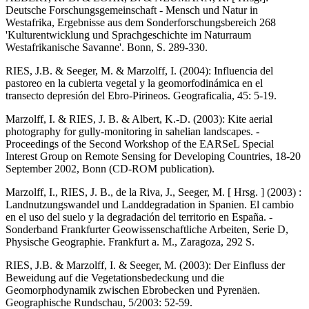
Deutsche Forschungsgemeinschaft - Mensch und Natur in
Westafrika, Ergebnisse aus dem Sonderforschungsbereich 268
'Kulturentwicklung und Sprachgeschichte im Naturraum
Westafrikanische Savanne'. Bonn, S. 289-330.
RIES, J.B. & Seeger, M. & Marzolff, I. (2004): Influencia del
pastoreo en la cubierta vegetal y la geomorfodinámica en el
transecto depresión del Ebro-Pirineos. Geograficalia, 45: 5-19.
Marzolff, I. & RIES, J. B. & Albert, K.-D. (2003): Kite aerial
photography for gully-monitoring in sahelian landscapes. -
Proceedings of the Second Workshop of the EARSeL Special
Interest Group on Remote Sensing for Developing Countries, 18-20
September 2002, Bonn (CD-ROM publication).
Marzolff, I., RIES, J. B., de la Riva, J., Seeger, M. [ Hrsg. ] (2003) :
Landnutzungswandel und Landdegradation in Spanien. El cambio
en el uso del suelo y la degradación del territorio en España. -
Sonderband Frankfurter Geowissenschaftliche Arbeiten, Serie D,
Physische Geographie. Frankfurt a. M., Zaragoza, 292 S.
RIES, J.B. & Marzolff, I. & Seeger, M. (2003): Der Einfluss der
Beweidung auf die Vegetationsbedeckung und die
Geomorphodynamik zwischen Ebrobecken und Pyrenäen.
Geographische Rundschau, 5/2003: 52-59.