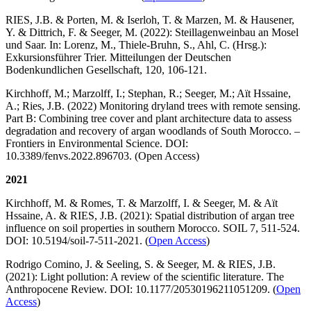
RIES, J.B. & Porten, M. & Iserloh, T. & Marzen, M. & Hausener,
Y. & Dittrich, F. & Seeger, M. (2022): Steillagenweinbau an Mosel
und Saar. In: Lorenz, M., Thiele-Bruhn, S., Ahl, C. (Hrsg.):
Exkursionsführer Trier. Mitteilungen der Deutschen
Bodenkundlichen Gesellschaft, 120, 106-121.
Kirchhoff, M.; Marzolff, I.; Stephan, R.; Seeger, M.; Aït Hssaine,
A.; Ries, J.B. (2022) Monitoring dryland trees with remote sensing.
Part B: Combining tree cover and plant architecture data to assess
degradation and recovery of argan woodlands of South Morocco. –
Frontiers in Environmental Science. DOI:
10.3389/fenvs.2022.896703. (Open Access)
2021
Kirchhoff, M. & Romes, T. & Marzolff, I. & Seeger, M. & Aït
Hssaine, A. & RIES, J.B. (2021): Spatial distribution of argan tree
influence on soil properties in southern Morocco. SOIL 7, 511-524.
DOI: 10.5194/soil-7-511-2021. (
Open Access
)
Rodrigo Comino, J. & Seeling, S. & Seeger, M. & RIES, J.B.
(2021): Light pollution: A review of the scientific literature. The
Anthropocene Review. DOI: 10.1177/20530196211051209. (
Open
Access
)