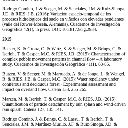
Rodrigo Comino, J. & Seeger, M. & Senciales, J.M. & Ruiz-Sinoga,
J.D. & RIES, J.B. (2016): Variación espacio-temporal de los
procesos hidrológicos del suelo en viñedos con elevadas pendientes
(valle del Ruwer-Mosela, Alemania). Cuadernos de Investigación
Geográfica 42(1), in press. DOI: 10.18172/cig.2934.
2015
Becker, K. & Gronz, O. & Wirtz, S. & Seeger, M. & Brings, C. &
Iserloh, T. & Casper, M.C. & RIES, J.B. (2015): Characterization of
complex pebble movement patterns in channel flow – A laboratory
study. Cuadernos de Investigación Geográfica 41(1), 63-85.
Butzen, V. & Seeger, M. & Marruedo, A. & de Jonge, L. & Wengel,
R. & RIES, J.B. & Casper, M.C. (2015): Water repellency under
coniferous and deciduous forest - Experimental assessment and
impact on overland flow. Catena 133, 255-265.
Marzen, M. & Iserloh, T. & Casper, M.C. & RIES, J.B. (2015):
Quantification of particle detachment by rain splash and wind-driven
rain splash. Catena 127, 135-141.
Rodrigo Comino, J. & Brings, C. & Lassu, T. & Iserloh, T. &
Senciales, J.M. & Martínez-Murillo, J.F. & Ruiz-Sinoga, J.D. &