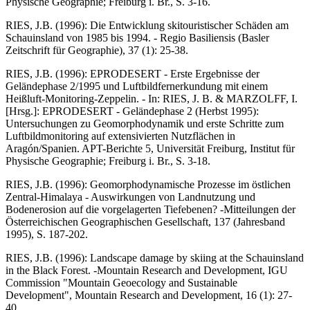
Physische Geographie; Freiburg i. Br., S. 3-16.
RIES, J.B. (1996): Die Entwicklung skitouristischer Schäden am
Schauinsland von 1985 bis 1994. - Regio Basiliensis (Basler
Zeitschrift für Geographie), 37 (1): 25-38.
RIES, J.B. (1996): EPRODESERT - Erste Ergebnisse der
Geländephase 2/1995 und Luftbildfernerkundung mit einem
Heißluft-Monitoring-Zeppelin. - In: RIES, J. B. & MARZOLFF, I.
[Hrsg.]: EPRODESERT - Geländephase 2 (Herbst 1995):
Untersuchungen zu Geomorphodynamik und erste Schritte zum
Luftbildmonitoring auf extensivierten Nutzflächen in
Aragón/Spanien. APT-Berichte 5, Universität Freiburg, Institut für
Physische Geographie; Freiburg i. Br., S. 3-18.
RIES, J.B. (1996): Geomorphodynamische Prozesse im östlichen
Zentral-Himalaya - Auswirkungen von Landnutzung und
Bodenerosion auf die vorgelagerten Tiefebenen? -Mitteilungen der
Österreichischen Geographischen Gesellschaft, 137 (Jahresband
1995), S. 187-202.
RIES, J.B. (1996): Landscape damage by skiing at the Schauinsland
in the Black Forest. -Mountain Research and Development, IGU
Commission "Mountain Geoecology and Sustainable
Development", Mountain Research and Development, 16 (1): 27-
40.