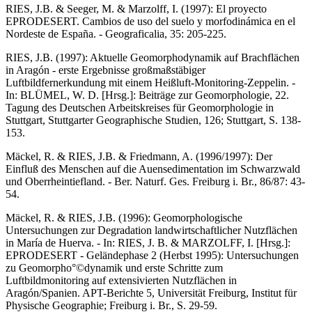
RIES, J.B. & Seeger, M. & Marzolff, I. (1997): El proyecto
EPRODESERT. Cambios de uso del suelo y morfodinámica en el
Nordeste de España. - Geograficalia, 35: 205-225.
RIES, J.B. (1997): Aktuelle Geomorphodynamik auf Brachflächen
in Aragón - erste Ergebnisse großmaßstäbiger
Luftbildfernerkundung mit einem Heißluft-Monitoring-Zeppelin. -
In: BLÜMEL, W. D. [Hrsg.]: Beiträge zur Geomorphologie, 22.
Tagung des Deutschen Arbeitskreises für Geomorphologie in
Stuttgart, Stuttgarter Geographische Studien, 126; Stuttgart, S. 138-
153.
Mäckel, R. & RIES, J.B. & Friedmann, A. (1996/1997): Der
Einfluß des Menschen auf die Auensedimentation im Schwarzwald
und Oberrheintiefland. - Ber. Naturf. Ges. Freiburg i. Br., 86/87: 43-
54.
Mäckel, R. & RIES, J.B. (1996): Geomorphologische
Untersuchungen zur Degradation landwirtschaftlicher Nutzflächen
in María de Huerva. - In: RIES, J. B. & MARZOLFF, I. [Hrsg.]:
EPRODESERT - Geländephase 2 (Herbst 1995): Untersuchungen
zu Geomorpho°©dynamik und erste Schritte zum
Luftbildmonitoring auf extensivierten Nutzflächen in
Aragón/Spanien. APT-Berichte 5, Universität Freiburg, Institut für
Physische Geographie; Freiburg i. Br., S. 29-59.