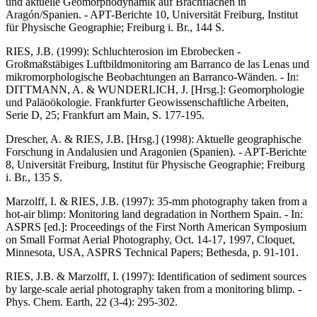
und aktuelle Geomorphodynamik auf Brachflächen in
Aragón/Spanien. - APT-Berichte 10, Universität Freiburg, Institut
für Physische Geographie; Freiburg i. Br., 144 S.
RIES, J.B. (1999): Schluchterosion im Ebrobecken -
Großmaßstäbiges Luftbildmonitoring am Barranco de las Lenas und
mikromorphologische Beobachtungen an Barranco-Wänden. - In:
DITTMANN, A. & WUNDERLICH, J. [Hrsg.]: Geomorphologie
und Paläoökologie. Frankfurter Geowissenschaftliche Arbeiten,
Serie D, 25; Frankfurt am Main, S. 177-195.
Drescher, A. & RIES, J.B. [Hrsg.] (1998): Aktuelle geographische
Forschung in Andalusien und Aragonien (Spanien). - APT-Berichte
8, Universität Freiburg, Institut für Physische Geographie; Freiburg
i. Br., 135 S.
Marzolff, I. & RIES, J.B. (1997): 35-mm photography taken from a
hot-air blimp: Monitoring land degradation in Northern Spain. - In:
ASPRS [ed.]: Proceedings of the First North American Symposium
on Small Format Aerial Photography, Oct. 14-17, 1997, Cloquet,
Minnesota, USA, ASPRS Technical Papers; Bethesda, p. 91-101.
RIES, J.B. & Marzolff, I. (1997): Identification of sediment sources
by large-scale aerial photography taken from a monitoring blimp. -
Phys. Chem. Earth, 22 (3-4): 295-302.