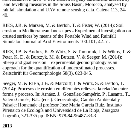
land-levelling measures in the Souss Basin, Morocco, analysed by
rainfall simulation and UAV remote sensing data. Catena 113, 24-
40.
RIES, J.B. & Marzen, M. & Iserloh, T. & Fister, W. (2014): Soil
erosion in Mediterranean landscapes - Experimental investigation on
crusted surfaces by means of the Portable Wind and Rainfall
Simulator. Journal of Arid Environments 100-101, 42-51.
RIES, J.B. & Andres, K. & Wirtz, S. & Tumbrink, J. & Wilms, T. &
Peter, K. D. & Burczyk, M. & Butzen, V. & Seeger, M. (2014):
Sheep and goat erosion – experimental geomorphology as an
approach for the quantification of underestimated processes.
Zeitschrift für Geomorphologie 58(3), 023-045.
Seeger, M. & RIES, J.B. & Marzolff, I. & Wirtz, S. & Iserloh, T.
(2014): Procesos de erosión en diferentes relieves: la relación entre
forma y proceso. In: Arnáez, J., González-Sampériz, P., Lasanta, T.,
Valero-Garcés, B.L. (eds.): Geoecología, Cambio Ambiental y
Paisaje: Homenaje al profesor José María García Ruiz. Instituto
Pirenaico de Ecología and Universidad de La Rioja, Zaragoza-
Logroño, 321-335 pp. ISBN: 978-84-96487-83-3.
2013