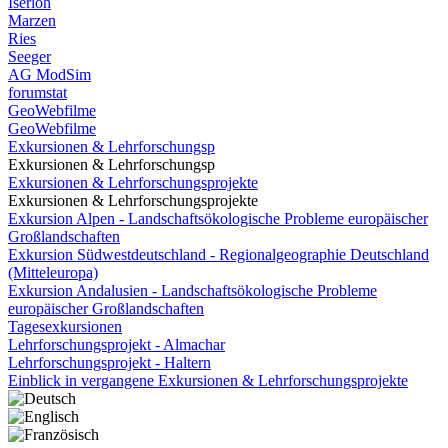
Iserloh
Marzen
Ries
Seeger
AG ModSim
forumstat
GeoWebfilme
GeoWebfilme
Exkursionen & Lehrforschungsp
Exkursionen & Lehrforschungsp
Exkursionen & Lehrforschungsprojekte
Exkursionen & Lehrforschungsprojekte
Exkursion Alpen - Landschaftsökologische Probleme europäischer
Großlandschaften
Exkursion Südwestdeutschland - Regionalgeographie Deutschland
(Mitteleuropa)
Exkursion Andalusien - Landschaftsökologische Probleme
europäischer Großlandschaften
Tagesexkursionen
Lehrforschungsprojekt - Almachar
Lehrforschungsprojekt - Haltern
Einblick in vergangene Exkursionen & Lehrforschungsprojekte