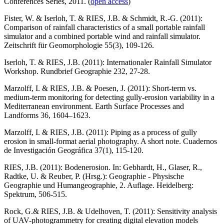
Conferences Series, 2011. (
open access
)
Fister, W. & Iserloh, T. & RIES, J.B. & Schmidt, R.-G. (2011):
Comparison of rainfall characteristics of a small portable rainfall
simulator and a combined portable wind and rainfall simulator.
Zeitschrift für Geomorphologie 55(3), 109-126.
Iserloh, T. & RIES, J.B. (2011): Internationaler Rainfall Simulator
Workshop. Rundbrief Geographie 232, 27-28.
Marzolff, I. & RIES, J.B. & Poesen, J. (2011): Short-term vs.
medium-term monitoring for detecting gully-erosion variability in a
Mediterranean environment. Earth Surface Processes and
Landforms 36, 1604–1623.
Marzolff, I. & RIES, J.B. (2011): Piping as a process of gully
erosion in small-format aerial photography. A short note. Cuadernos
de Investigación Geográfica 37(1), 115-120.
RIES, J.B. (2011): Bodenerosion. In: Gebhardt, H., Glaser, R.,
Radtke, U. & Reuber, P. (Hrsg.): Geographie - Physische
Geographie und Humangeographie, 2. Auflage. Heidelberg:
Spektrum, 506-515.
Rock, G.& RIES, J.B. & Udelhoven, T. (2011): Sensitivity analysis
of UAV-photogrammetry for creating digital elevation models