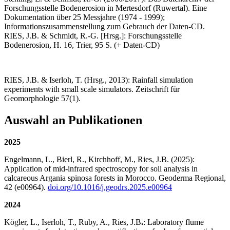
Forschungsstelle Bodenerosion in Mertesdorf (Ruwertal). Eine
Dokumentation über 25 Messjahre (1974 - 1999);
Informationszusammenstellung zum Gebrauch der Daten-CD.
RIES, J.B. & Schmidt, R.-G. [Hrsg.]: Forschungsstelle
Bodenerosion, H. 16, Trier, 95 S. (+ Daten-CD)
RIES, J.B. & Iserloh, T. (Hrsg., 2013): Rainfall simulation
experiments with small scale simulators. Zeitschrift für
Geomorphologie 57(1).
Auswahl an Publikationen
2025
Engelmann, L., Bierl, R., Kirchhoff, M., Ries, J.B. (2025):
Application of mid-infrared spectroscopy for soil analysis in
calcareous Argania spinosa forests in Morocco. Geoderma Regional,
42 (e00964).
doi.org/10.1016/j.geodrs.2025.e00964
2024
Kögler, L., Iserloh, T., Ruby, A., Ries, J.B
.
: Laboratory flume