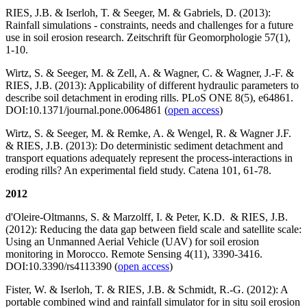
RIES, J.B. & Iserloh, T. & Seeger, M. & Gabriels, D. (2013):
Rainfall simulations - constraints, needs and challenges for a future
use in soil erosion research. Zeitschrift für Geomorphologie 57(1),
1-10.
Wirtz, S. & Seeger, M. & Zell, A. & Wagner, C. & Wagner, J.-F. &
RIES, J.B. (2013): Applicability of different hydraulic parameters to
describe soil detachment in eroding rills. PLoS ONE 8(5), e64861.
DOI:10.1371/journal.pone.0064861 (
open access
)
Wirtz, S. & Seeger, M. & Remke, A. & Wengel, R. & Wagner J.F.
& RIES, J.B. (2013): Do deterministic sediment detachment and
transport equations adequately represent the process-interactions in
eroding rills? An experimental field study. Catena 101, 61-78.
2012
d'Oleire-Oltmanns, S. & Marzolff, I. & Peter, K.D. & RIES, J.B.
(2012): Reducing the data gap between field scale and satellite scale:
Using an Unmanned Aerial Vehicle (UAV) for soil erosion
monitoring in Morocco. Remote Sensing 4(11), 3390-3416.
DOI:10.3390/rs4113390 (
open access
)
Fister, W. & Iserloh, T. & RIES, J.B. & Schmidt, R.-G. (2012): A
portable combined wind and rainfall simulator for in situ soil erosion