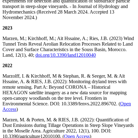
experiments for detection and quantification of subsurface particle
transport in steep-slope vineyards. - In Journal of Hydrology and
Hydromechanics (Received 28 March 2024. Accepted 13
November 2024.)
2023
Marzen, M.; Kirchhoff, M.; Aït Hssaine, A.; Ries, J.B. (2023) Wind
Tunnel Tests Reveal Aeolian Relocation Processes Related to Land
Cover and Surface Characteristics in the Souss Basin, Morocco.
Land, 12(1), 40;
doi.org/10.3390/land12010040
2022
Marzolff, I. & Kirchhoff, M & Stephan, R. & Seeger, M. & Aït
Hssaine, A. & RIES, J.B. (2022): Monitoring dryland trees with
remote sensing. Part A: Beyond CORONA – Historical
HEXAGON satellite imagery as a new data source for mapping
open-canopy woodlands on the tree level. Frontiers in
Environmental Science. DOI: 10.3389/fenvs.2022.896702. (
Open
Access
)
Marzen, M. & Porten, M. & RIES, J.B. (2022): Quantification of
Dust Emissions during Tillage Operations in Steep Slope Vineyards
in the Moselle Area. Agriculture 2022, 12(1), 100. DOI:
10.3390/agriculture12010100. (
Open Access
)