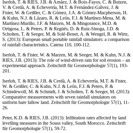
Iserloh, T. & RIES, J.B. & Arnáez, J. & Boix-Fayos, C. & Butzen,
V. & Cerdà, A. & Echeverría, M.T. & Fernández-Gálvez, J. &
Fister, W. & Geißler, C. & Gómez, J.A. & Gómez-Macpherson, H.
& Kuhn, N.J. & Lázaro, R. & León, F.J. & Martínez-Mena, M. &
Martínez-Murillo, J.F. & Marzen, M. & Mingorance, M.D. &
Ortigosa, L. & Peters, P. & Regüés, D. & Ruiz-Sinoga, J.D. &
Scholten, T. & Seeger, M. & Solé-Benet, A. & Wengel, R. & Wirtz,
S. (2013): European small portable rainfall simulators: a comparison
of rainfall characteristics. Catena 110, 100-112.
Iserloh, T. & Fister, W. & Marzen, M. & Seeger, M. & Kuhn, N.J. &
RIES, J.B. (2013): The role of wind-driven rain for soil erosion – an
experimental approach. Zeitschrift für Geomorphologie 57(1), 193-
201.
Iserloh, T. & RIES, J.B. & Cerdà, A. & Echeverría, M.T. & Fister,
W. & Geißler, C. & Kuhn, N.J. & León, F.J. & Peters, P. &
Schindewolf, M. & Schmidt, J. & Scholten, T. & Seeger, M. (2013):
Comparative measurements with seven rainfall simulators on
uniform bare fallow land. Zeitschrift für Geomorphologie 57(1), 11-
26.
Peter, K.D. & RIES, J.B. (2013): Infiltration rates affected by land
levelling measures in the Souss valley, South Morocco. Zeitschrift
für Geomorphologie 57(1), 59-72.