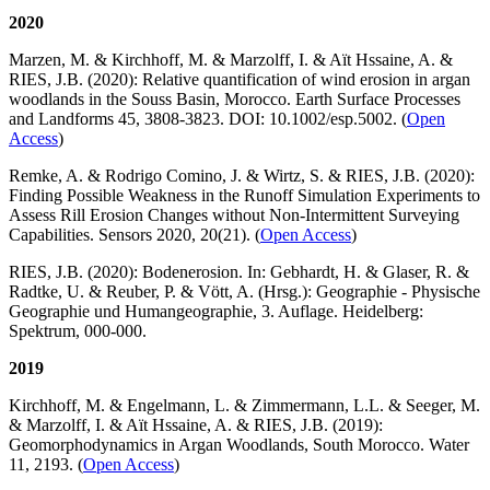
2020
Marzen, M. & Kirchhoff, M. & Marzolff, I. & Aït Hssaine, A. &
RIES, J.B. (2020): Relative quantification of wind erosion in argan
woodlands in the Souss Basin, Morocco. Earth Surface Processes
and Landforms 45, 3808-3823. DOI: 10.1002/esp.5002. (
Open
Access
)
Remke, A. & Rodrigo Comino, J. & Wirtz, S. & RIES, J.B. (2020):
Finding Possible Weakness in the Runoff Simulation Experiments to
Assess Rill Erosion Changes without Non-Intermittent Surveying
Capabilities. Sensors 2020, 20(21). (
Open Access
)
RIES, J.B. (2020): Bodenerosion. In: Gebhardt, H. & Glaser, R. &
Radtke, U. & Reuber, P. & Vött, A. (Hrsg.): Geographie - Physische
Geographie und Humangeographie, 3. Auflage. Heidelberg:
Spektrum, 000-000.
2019
Kirchhoff, M. & Engelmann, L. & Zimmermann, L.L. & Seeger, M.
& Marzolff, I. & Aït Hssaine, A. & RIES, J.B. (2019):
Geomorphodynamics in Argan Woodlands, South Morocco. Water
11, 2193. (
Open Access
)