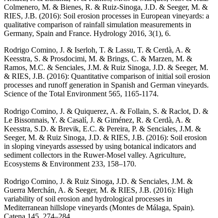
Colmenero, M. & Bienes, R. & Ruiz-Sinoga, J.D. & Seeger, M. &
RIES, J.B. (2016): Soil erosion processes in European vineyards: a
qualitative comparison of rainfall simulation measurements in
Germany, Spain and France. Hydrology 2016, 3(1), 6.
Rodrigo Comino, J. & Iserloh, T. & Lassu, T. & Cerdà, A. &
Keesstra, S. & Prosdocimi, M. & Brings, C. & Marzen, M. &
Ramos, M.C. & Senciales, J.M. & Ruiz Sinoga, J.D. & Seeger, M.
& RIES, J.B. (2016): Quantitative comparison of initial soil erosion
processes and runoff generation in Spanish and German vineyards.
Science of the Total Environment 565, 1165-1174.
Rodrigo Comino, J. & Quiquerez, A. & Follain, S. & Raclot, D. &
Le Bissonnais, Y. & Casalí, J. & Giménez, R. & Cerdà, A. &
Keesstra, S.D. & Brevik, E.C. & Pereira, P. & Senciales, J.M. &
Seeger, M. & Ruiz Sinoga, J.D. & RIES, J.B. (2016): Soil erosion
in sloping vineyards assessed by using botanical indicators and
sediment collectors in the Ruwer-Mosel valley. Agriculture,
Ecosystems & Environment 233, 158–170.
Rodrigo Comino, J. & Ruiz Sinoga, J.D. & Senciales, J.M. &
Guerra Merchán, A. & Seeger, M. & RIES, J.B. (2016): High
variability of soil erosion and hydrological processes in
Mediterranean hillslope vineyards (Montes de Málaga, Spain).
Catena 145, 274–284.