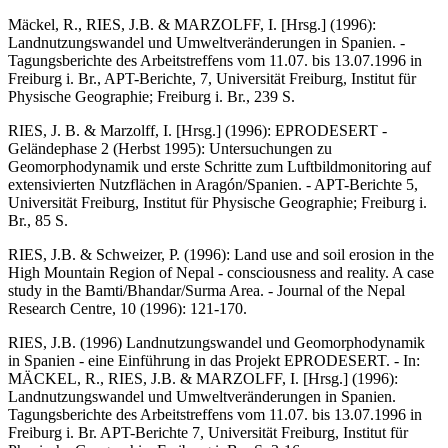
Mäckel, R., RIES, J.B. & MARZOLFF, I. [Hrsg.] (1996):
Landnutzungswandel und Umweltveränderungen in Spanien. -
Tagungsberichte des Arbeitstreffens vom 11.07. bis 13.07.1996 in
Freiburg i. Br., APT-Berichte, 7, Universität Freiburg, Institut für
Physische Geographie; Freiburg i. Br., 239 S.
RIES, J. B. & Marzolff, I. [Hrsg.] (1996): EPRODESERT -
Geländephase 2 (Herbst 1995): Untersuchungen zu
Geomorphodynamik und erste Schritte zum Luftbildmonitoring auf
extensivierten Nutzflächen in Aragón/Spanien. - APT-Berichte 5,
Universität Freiburg, Institut für Physische Geographie; Freiburg i.
Br., 85 S.
RIES, J.B. & Schweizer, P. (1996): Land use and soil erosion in the
High Mountain Region of Nepal - consciousness and reality. A case
study in the Bamti/Bhandar/Surma Area. - Journal of the Nepal
Research Centre, 10 (1996): 121-170.
RIES, J.B. (1996) Landnutzungswandel und Geomorphodynamik
in Spanien - eine Einführung in das Projekt EPRODESERT. - In:
MÄCKEL, R., RIES, J.B. & MARZOLFF, I. [Hrsg.] (1996):
Landnutzungswandel und Umweltveränderungen in Spanien.
Tagungsberichte des Arbeitstreffens vom 11.07. bis 13.07.1996 in
Freiburg i. Br. APT-Berichte 7, Universität Freiburg, Institut für