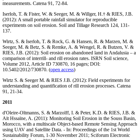
measurements. Catena 91, 72-84.
Iserloh, T. & Fister, W. & Seeger, M. & Willger, H.† & RIES, J.B.
(2012): A small portable rainfall simulator for reproducible
experiments on soil erosion. Soil and Tillage Research 124, 131-
137.
Wirtz, S. & Iserloh, T. & Rock, G. & Hansen, R. & Marzen, M. &
Seeger, M. & Betz, S. & Remke, A. & Wengel, R. & Butzen, V. &
RIES, J.B. (2012): Soil erosion on abandoned land in Andalusia – a
comparison of interrill- and rill erosion rates. ISRN Soil science,
Volume 2012, Article ID 730870, 16 pages; DOI:
10.5402/2012/730870. (
open access
)
Wirtz S. & Seeger M. & RIES J.B. (2012): Field experiments for
understanding and quantification of rill erosion processes. Catena
91, 21-34.
2011
d'Oleire-Oltmanns, S. & Marzolff, I. & Peter, K.D. & RIES, J.B. &
Aït Hssaïne, A. (2011): Monitoring Soil Erosion in the Souss Basin,
Morocco, with a multiscale Object-based Remote Sensing Approach
using UAV and Satellite Data. - In: Proceedings of the 1st World
Sustainability Forum, 1-30 November 2011; Sciforum Electronic