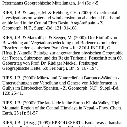
Petermanns Geographische Mitteilungen, 144 (6): 4-5.
RIES, J.B. & Langer, M. & Rehberg, CH. (2000): Experimental
investigations on water and wind erosion on abandoned fields and
arable land in the Central Ebro Basin, Aragón/Spain. - Z.
Geomorph. N.F., Suppl.-Bd. 121: 91-108.
RIES, J.B. & Marzolff, I. & Seeger, M. (2000): Der Einfluß von
Beweidung auf Vegetationsbedeckung und Bodenerosion in der
Flyschzone der spanischen Pyrenäen. - In: ZOLLINGER, G.
[Hrsg.]: Aktuelle Beiträge zur angewandten physischen Geographie
der Tropen, Subtropen und der Regio Trirhenia. Festschrift zum 60.
Geburtstag von Prof. Dr. Rüdiger Mäckel. Freiburger
Geographische Hefte, 60; Freiburg i. Br., S. 167-194.
RIES, J.B. (2000): Mikro- und Nanorelief an Barranco-Wänden -
Untersuchungen zur Verteilung und Genese von Kleinformen in
Gullys im Ebrobecken/Spanien. - Z. Geomorph. N.F., Suppl.-Bd.
123: 25-41.
RIES, J.B. (2000): The landslide in the Surma Khola Valley, High
Mountain Region of the Central Himalaya in Nepal. - Phys. Chem.
Earth, 25 (1): 51-57
RIES, J.B . [Hrsg.] (1999): EPRODESERT - Bodenwasserhaushalt