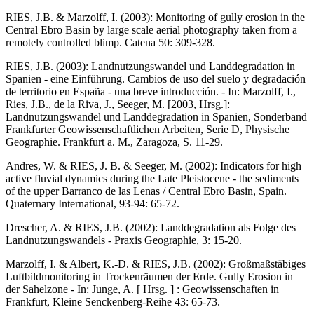
RIES, J.B. & Marzolff, I. (2003): Monitoring of gully erosion in the
Central Ebro Basin by large scale aerial photography taken from a
remotely controlled blimp. Catena 50: 309-328.
RIES, J.B. (2003): Landnutzungswandel und Landdegradation in
Spanien - eine Einführung. Cambios de uso del suelo y degradación
de territorio en España - una breve introducción. - In: Marzolff, I.,
Ries, J.B., de la Riva, J., Seeger, M. [2003, Hrsg.]:
Landnutzungswandel und Landdegradation in Spanien, Sonderband
Frankfurter Geowissenschaftlichen Arbeiten, Serie D, Physische
Geographie. Frankfurt a. M., Zaragoza, S. 11-29.
Andres, W. & RIES, J. B. & Seeger, M. (2002): Indicators for high
active fluvial dynamics during the Late Pleistocene - the sediments
of the upper Barranco de las Lenas / Central Ebro Basin, Spain.
Quaternary International, 93-94: 65-72.
Drescher, A. & RIES, J.B. (2002): Landdegradation als Folge des
Landnutzungswandels - Praxis Geographie, 3: 15-20.
Marzolff, I. & Albert, K.-D. & RIES, J.B. (2002): Großmaßstäbiges
Luftbildmonitoring in Trockenräumen der Erde. Gully Erosion in
der Sahelzone - In: Junge, A. [ Hrsg. ] : Geowissenschaften in
Frankfurt, Kleine Senckenberg-Reihe 43: 65-73.