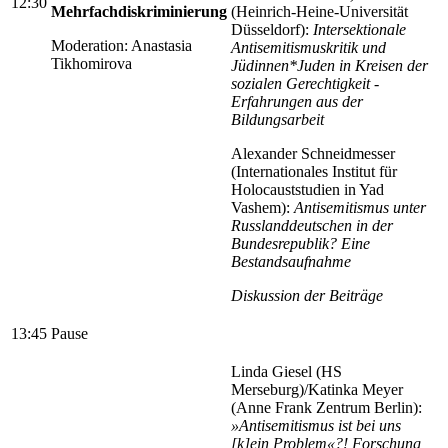
12:30
Mehrfachdiskriminierung
(Heinrich-Heine-Universität
Düsseldorf):
Intersektionale
Moderation: Anastasia
Antisemitismuskritik und
Tikhomirova
Jüdinnen*Juden in Kreisen der
sozialen Gerechtigkeit -
Erfahrungen aus der
Bildungsarbeit
Alexander Schneidmesser
(Internationales Institut für
Holocauststudien in Yad
Vashem):
Antisemitismus unter
Russlanddeutschen in der
Bundesrepublik? Eine
Bestandsaufnahme
Diskussion der Beiträge
13:45
Pause
Linda Giesel (HS
Merseburg)/Katinka Meyer
(Anne Frank Zentrum Berlin):
»Antisemitismus ist bei uns
[k]ein Problem«?! Forschung