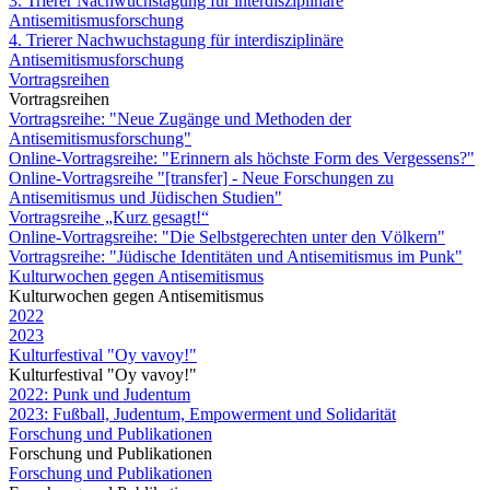
3. Trierer Nachwuchstagung für interdisziplinäre
Antisemitismusforschung
4. Trierer Nachwuchstagung für interdisziplinäre
Antisemitismusforschung
Vortragsreihen
Vortragsreihen
Vortragsreihe: "Neue Zugänge und Methoden der
Antisemitismusforschung"
Online-Vortragsreihe: "Erinnern als höchste Form des Vergessens?"
Online-Vortragsreihe "[transfer] - Neue Forschungen zu
Antisemitismus und Jüdischen Studien"
Vortragsreihe „Kurz gesagt!“
Online-Vortragsreihe: "Die Selbstgerechten unter den Völkern"
Vortragsreihe: "Jüdische Identitäten und Antisemitismus im Punk"
Kulturwochen gegen Antisemitismus
Kulturwochen gegen Antisemitismus
2022
2023
Kulturfestival "Oy vavoy!"
Kulturfestival "Oy vavoy!"
2022: Punk und Judentum
2023: Fußball, Judentum, Empowerment und Solidarität
Forschung und Publikationen
Forschung und Publikationen
Forschung und Publikationen