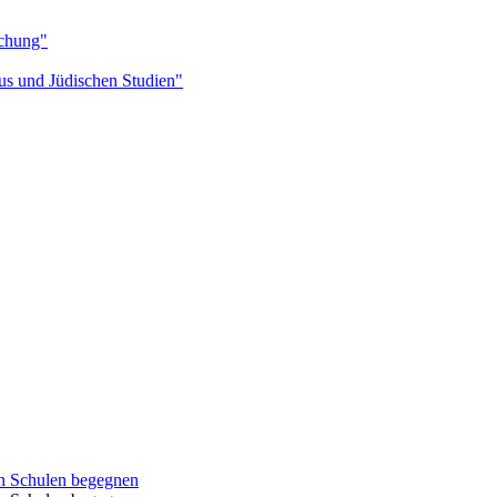
schung"
mus und Jüdischen Studien"
 in Schulen begegnen