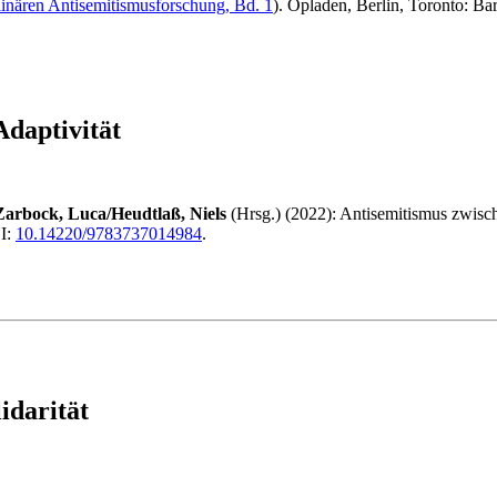
iplinären Antisemitismusforschung, Bd. 1
). Opladen, Berlin, Toronto: B
Adaptivität
Zarbock, Luca/Heudtlaß, Niels
(Hrsg.) (2022): Antisemitismus zwische
OI:
10.14220/9783737014984
.
idarität