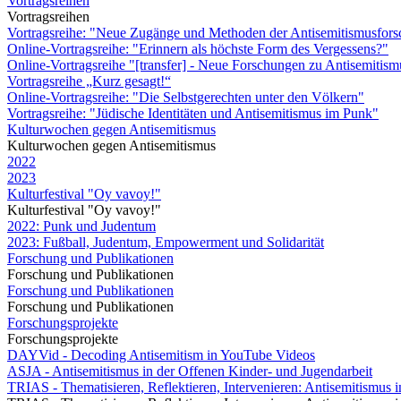
Vortragsreihen
Vortragsreihen
Vortragsreihe: "Neue Zugänge und Methoden der Antisemitismusfor
Online-Vortragsreihe: "Erinnern als höchste Form des Vergessens?"
Online-Vortragsreihe "[transfer] - Neue Forschungen zu Antisemitis
Vortragsreihe „Kurz gesagt!“
Online-Vortragsreihe: "Die Selbstgerechten unter den Völkern"
Vortragsreihe: "Jüdische Identitäten und Antisemitismus im Punk"
Kulturwochen gegen Antisemitismus
Kulturwochen gegen Antisemitismus
2022
2023
Kulturfestival "Oy vavoy!"
Kulturfestival "Oy vavoy!"
2022: Punk und Judentum
2023: Fußball, Judentum, Empowerment und Solidarität
Forschung und Publikationen
Forschung und Publikationen
Forschung und Publikationen
Forschung und Publikationen
Forschungsprojekte
Forschungsprojekte
DAYVid - Decoding Antisemitism in YouTube Videos
ASJA - Antisemitismus in der Offenen Kinder- und Jugendarbeit
TRIAS - Thematisieren, Reflektieren, Intervenieren: Antisemitismus