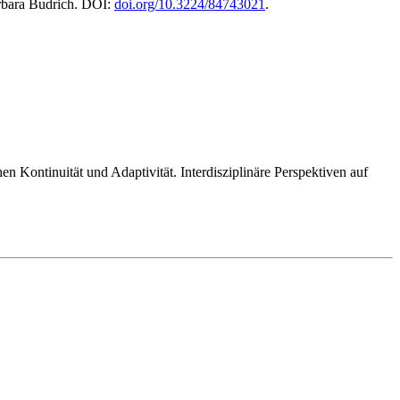
arbara Budrich. DOI:
doi.org/10.3224/84743021
.
n Kontinuität und Adaptivität. Interdisziplinäre Perspektiven auf