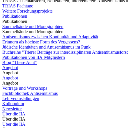
TRIAS - Thematisieren, Reflektieren, Intervenieren: Antisemitismus
TRIAS Fachtage
Weitere Forschungsprojekte
Publikationen
Publikationen
Sammelbände und Monographien
Sammelbände und Monographien
Antisemitismus zwischen Kontinuität und Adaptivität
Erinnern als höchste Form des Vergessens?
Jüdische Identitäten und Antisemitismus im Punk
Buchreihe "Trierer Beiträge zur interdisziplinären Antisemitismusfor
Publikationen von IIA-Mitgliedern
Blog "These Acht"
Angebot
Angebot
Angebot
Angebot
Vorträge und Workshops
Fachbibliothek Antisemitismus
Lehrveranstaltungen
Kolloquium
Newsletter
Über die IIA
Über die IIA
Über die IIA