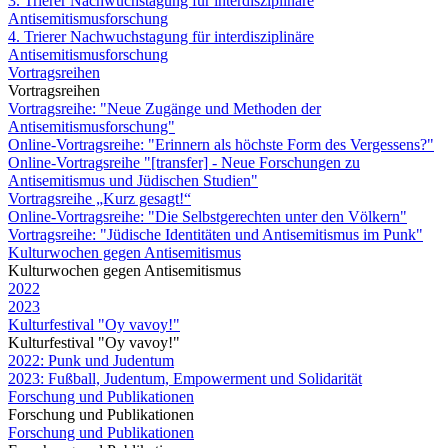
3. Trierer Nachwuchstagung für interdisziplinäre
Antisemitismusforschung
4. Trierer Nachwuchstagung für interdisziplinäre
Antisemitismusforschung
Vortragsreihen
Vortragsreihen
Vortragsreihe: "Neue Zugänge und Methoden der
Antisemitismusforschung"
Online-Vortragsreihe: "Erinnern als höchste Form des Vergessens?"
Online-Vortragsreihe "[transfer] - Neue Forschungen zu
Antisemitismus und Jüdischen Studien"
Vortragsreihe „Kurz gesagt!“
Online-Vortragsreihe: "Die Selbstgerechten unter den Völkern"
Vortragsreihe: "Jüdische Identitäten und Antisemitismus im Punk"
Kulturwochen gegen Antisemitismus
Kulturwochen gegen Antisemitismus
2022
2023
Kulturfestival "Oy vavoy!"
Kulturfestival "Oy vavoy!"
2022: Punk und Judentum
2023: Fußball, Judentum, Empowerment und Solidarität
Forschung und Publikationen
Forschung und Publikationen
Forschung und Publikationen