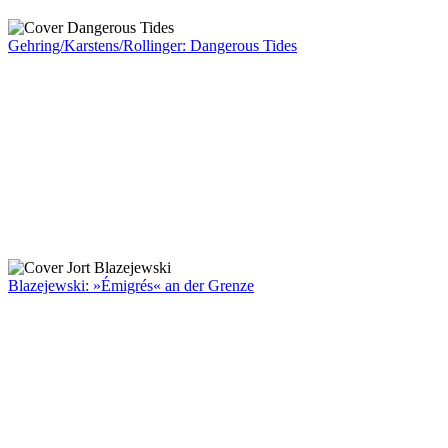
Gehring/Karstens/Rollinger: Dangerous Tides
Blazejewski: »Émigrés« an der Grenze