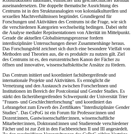
Konstruktionen nationaler, ethnischer und geschlechtlicher Identität
auseinandersetzen. Die doppelte thematische Ausrichtung des
Centrums ist in den Strukturanalogien von kolonialkulturellen und
sexuellen Machtverhältnissen begründet. Grundlegend für
Forschungen und Aktivitäten des Centrums ist die Frage, wie sich
die verschiedenen Kategorien wechselseitig bedingen. Dabei steht
die Analyse medialer Repräsentationen von Alterität im Mittelpunkt.
Gerade die aktuellen Globalisierungsprozesse fordern
interdisziplinäre Untersuchungen dieser Zusammenhänge heraus.
Das Forschungsfeld zeichnet sich durch eine besondere Vielfalt von
Methoden und Theorien aus, die es produktiv zu nutzen gilt. Ziel
des Centrums ist es, den eurozentrischen Kanon der Fächer zu
öffnen und innovative, wissenschaftskritische Ansätze zu fördern.
Das Centrum initiiert und koordiniert fachübergreifende und
internationale Projekte und Aktivitäten. Es ermöglicht die
Vernetzung und den Austausch zwischen ForscherInnen und
Institutionen im Bereich der Postcolonial und Gender Studies. Es
stärkt den fächerübergreifenden Schwerpunkt der Universität Trier
"Frauen- und Geschlechterforschung" und koordiniert das
Lehrangebot zum Erwerb des Zertifikates "Interdisziplinäre Gender
Studies". Das CePoG ist ein Forum für Professor:innen und
Dozent:innen, Gastwissenschaftler:innen, wissenschaftliche
Mitarbeiter:innen, Doktorand:innen und Studierende verschiedener
Fächer und ist zur Zeit in den Fachbereichen II und III angesiedelt.