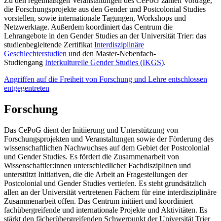
Zu den regelmäßigen Veranstaltungen des CePoG zählen Vorträge,
die Forschungsprojekte aus den Gender und Postcolonial Studies
vorstellen, sowie internationale Tagungen, Workshops und
Netzwerktage. Außerdem koordiniert das Centrum die
Lehrangebote in den Gender Studies an der Universität Trier: das
studienbegleitende Zertifikat
Interdisziplinäre
Geschlechterstudien
und den Master-Nebenfach-
Studiengang
Interkulturelle Gender Studies (IKGS)
.
Angriffen auf die Freiheit von Forschung und Lehre entschlossen
entgegentreten
Forschung
Das CePoG dient der Initiierung und Unterstützung von
Forschungsprojekten und Veranstaltungen sowie der Förderung des
wissenschaftlichen Nachwuchses auf dem Gebiet der Postcolonial
und Gender Studies. Es fördert die Zusammenarbeit von
Wissenschaftler:innen unterschiedlicher Fachdisziplinen und
unterstützt Initiativen, die die Arbeit an Fragestellungen der
Postcolonial und Gender Studies vertiefen. Es steht grundsätzlich
allen an der Universität vertretenen Fächern für eine interdisziplinäre
Zusammenarbeit offen. Das Centrum initiiert und koordiniert
fachübergreifende und internationale Projekte und Aktivitäten. Es
stärkt den fächerübergreifenden Schwerpunkt der Universität Trier