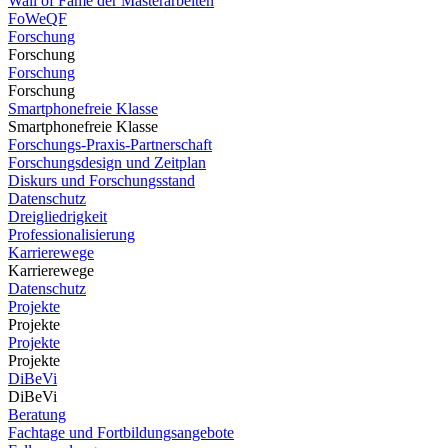
Wall of Fame der Masterarbeiten
FoWeQF
Forschung
Forschung
Forschung
Forschung
Smartphonefreie Klasse
Smartphonefreie Klasse
Forschungs-Praxis-Partnerschaft
Forschungsdesign und Zeitplan
Diskurs und Forschungsstand
Datenschutz
Dreigliedrigkeit
Professionalisierung
Karrierewege
Karrierewege
Datenschutz
Projekte
Projekte
Projekte
Projekte
DiBeVi
DiBeVi
Beratung
Fachtage und Fortbildungsangebote