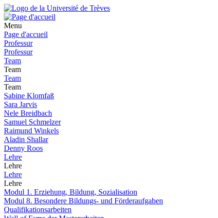
Menu
Page d'accueil
Professur
Professur
Team
Team
Team
Team
Sabine Klomfaß
Sara Jarvis
Nele Breidbach
Samuel Schmelzer
Raimund Winkels
Aladin Shallar
Denny Roos
Lehre
Lehre
Lehre
Lehre
Modul 1. Erziehung, Bildung, Sozialisation
Modul 8. Besondere Bildungs- und Förderaufgaben
Qualifikationsarbeiten