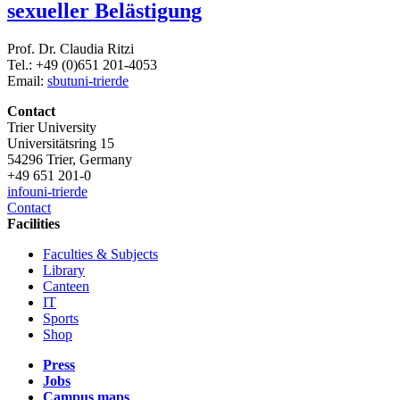
sexueller Belästigung
Prof. Dr. Claudia Ritzi
Tel.: +49 (0)651 201-4053
Email:
sbut
uni-trier
de
Contact
Trier University
Universitätsring 15
54296 Trier, Germany
+49 651 201-0
info
uni-trier
de
Contact
Facilities
Faculties & Subjects
Library
Canteen
IT
Sports
Shop
Press
Jobs
Campus maps