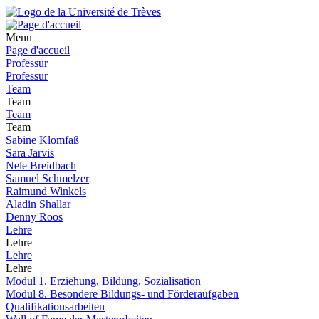
Menu
Page d'accueil
Professur
Professur
Team
Team
Team
Team
Sabine Klomfaß
Sara Jarvis
Nele Breidbach
Samuel Schmelzer
Raimund Winkels
Aladin Shallar
Denny Roos
Lehre
Lehre
Lehre
Lehre
Modul 1. Erziehung, Bildung, Sozialisation
Modul 8. Besondere Bildungs- und Förderaufgaben
Qualifikationsarbeiten