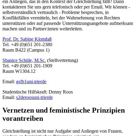
ein Anliegen, das in den Kontext der Gleichstellung fällt? Dann
kontaktieren Sie uns gern telefonisch oder per Email. Wir können -
selbstverständlich vertraulich - Probleme besprechen, in
Konfliktfällen vermitteln, bei der Wahrnehmung von Rechten
unterstützen oder auf passende Unterstützungsangebote aufmerksam
machen und zu Partner:innen weiterleiten.
Prof. Dr. Sabine Klomfaß
Tel. +49 (0)651 201-2380
Raum B422 (Campus 1)
Shanice Schüle, M.Sc.
(Stellvertretung)
Tel. +49 (0)651 201-1909
Raum W1304.12
Email:
gsfb1
uni-trier
de
Studentische Hilfskraft: Denny Roos
Email:
s2deroos
uni-trier
de
Vernetzen und feministische Prinzipien
vorantreiben
Gleichstellung ist nicht nur Aufgabe und Anliegen von Frauen,