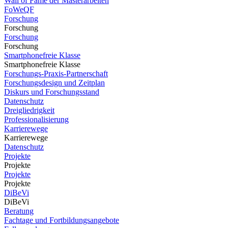
Wall of Fame der Masterarbeiten
FoWeQF
Forschung
Forschung
Forschung
Forschung
Smartphonefreie Klasse
Smartphonefreie Klasse
Forschungs-Praxis-Partnerschaft
Forschungsdesign und Zeitplan
Diskurs und Forschungsstand
Datenschutz
Dreigliedrigkeit
Professionalisierung
Karrierewege
Karrierewege
Datenschutz
Projekte
Projekte
Projekte
Projekte
DiBeVi
DiBeVi
Beratung
Fachtage und Fortbildungsangebote