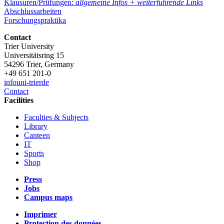
Klausuren/Prüfungen:
allgemeine Infos + weiterführende Links
Abschlussarbeiten
Forschungspraktika
Contact
Trier University
Universitätsring 15
54296 Trier, Germany
+49 651 201-0
info
uni-trier
de
Contact
Facilities
Faculties & Subjects
Library
Canteen
IT
Sports
Shop
Press
Jobs
Campus maps
Imprimer
Protection des données