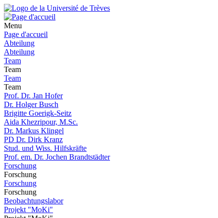
Menu
Page d'accueil
Abteilung
Abteilung
Team
Team
Team
Team
Prof. Dr. Jan Hofer
Dr. Holger Busch
Brigitte Goerigk-Seitz
Aida Khezripour, M.Sc.
Dr. Markus Klingel
PD Dr. Dirk Kranz
Stud. und Wiss. Hilfskräfte
Prof. em. Dr. Jochen Brandtstädter
Forschung
Forschung
Forschung
Forschung
Beobachtungslabor
Projekt "MoKi"