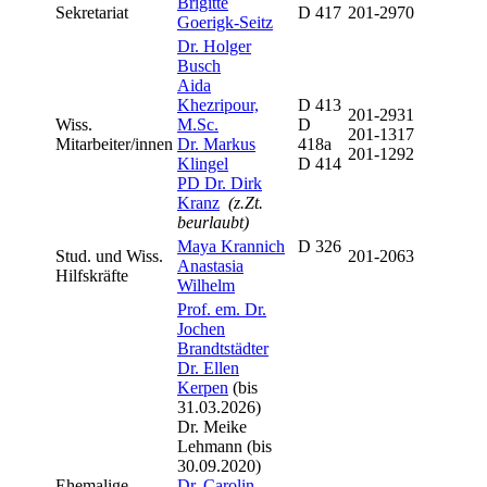
Brigitte
Sekretariat
D 417
201-2970
Goerigk-Seitz
Dr. Holger
Busch
Aida
Khezripour,
D 413
201-2931
Wiss.
M.Sc.
D
201-1317
Mitarbeiter/innen
Dr. Markus
418a
201-1292
Klingel
D 414
PD Dr. Dirk
Kranz
(z.Zt.
beurlaubt)
Maya Krannich
D 326
Stud. und Wiss.
201-2063
Anastasia
Hilfskräfte
Wilhelm
Prof. em. Dr.
Jochen
Brandtstädter
Dr. Ellen
Kerpen
(bis
31.03.2026)
Dr. Meike
Lehmann (bis
30.09.2020)
Ehemalige
Dr. Carolin