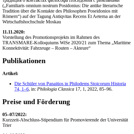
традиция о контактах философа Посидония с римлянами“
(„Familiaris omnium nostrum Posidonius: Die antike literarische
Tradition über die Kontakte des Philosophen Poseidonios mit
Römern“) auf der Tagung Antiqvitas Recens Et Aeterna an der
Wirtschaftshochschule Moskau
11.11.2020:
Vorstellung des Promotionsprojekts im Rahmen des
TRANSMARE-Kolloquiums WiSe 2020/21 zum Thema „Maritime
Konnektivität: Fahrzeuge – Routen – Akteure“
Publikationen
Artikel:
Die Schüler von Panaitios in Philodems Stoicorum Historia
74, 1–6
, in:
Philologia Classica
17, 1, 2022, 85–96.
Preise und Förderung
05–07/2022:
Kurzzeit-Abschluss-Stipendium für Promovierende der Universität
Trier