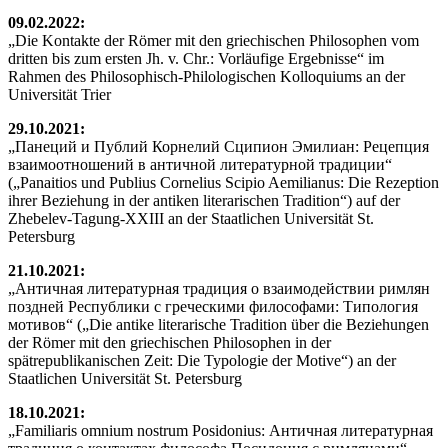
09.02.2022:
„Die Kontakte der Römer mit den griechischen Philosophen vom
dritten bis zum ersten Jh. v. Chr.: Vorläufige Ergebnisse“ im
Rahmen des Philosophisch-Philologischen Kolloquiums an der
Universität Trier
29.10.2021:
„Панеций и Публий Корнелий Сципион Эмилиан: Рецепция
взаимоотношений в античной литературной традиции“
(„Panaitios und Publius Cornelius Scipio Aemilianus: Die Rezeption
ihrer Beziehung in der antiken literarischen Tradition“) auf der
Zhebelev-Tagung-XXIII an der Staatlichen Universität St.
Petersburg
21.10.2021:
„Античная литературная традиция о взаимодействии римлян
поздней Республики с греческими философами: Типология
мотивов“ („Die antike literarische Tradition über die Beziehungen
der Römer mit den griechischen Philosophen in der
spätrepublikanischen Zeit: Die Typologie der Motive“) an der
Staatlichen Universität St. Petersburg
18.10.2021:
„Familiaris omnium nostrum Posidonius: Античная литературная