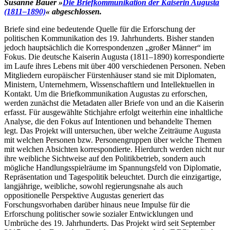
Susanne Bauer »
Die Briefkommunikation der Kaiserin Augusta
(1811–1890)
« abgeschlossen.
Briefe sind eine bedeutende Quelle für die Erforschung der
politischen Kommunikation des 19. Jahrhunderts. Bisher standen
jedoch hauptsächlich die Korrespondenzen „großer Männer“ im
Fokus. Die deutsche Kaiserin Augusta (1811–1890) korrespondierte
im Laufe ihres Lebens mit über 400 verschiedenen Personen. Neben
Mitgliedern europäischer Fürstenhäuser stand sie mit Diplomaten,
Ministern, Unternehmern, Wissenschaftlern und Intellektuellen in
Kontakt. Um die Briefkommunikation Augustas zu erforschen,
werden zunächst die Metadaten aller Briefe von und an die Kaiserin
erfasst. Für ausgewählte Stichjahre erfolgt weiterhin eine inhaltliche
Analyse, die den Fokus auf Intentionen und behandelte Themen
legt. Das Projekt will untersuchen, über welche Zeiträume Augusta
mit welchen Personen bzw. Personengruppen über welche Themen
mit welchen Absichten korrespondierte. Hierdurch werden nicht nur
ihre weibliche Sichtweise auf den Politikbetrieb, sondern auch
mögliche Handlungsspielräume im Spannungsfeld von Diplomatie,
Repräsentation und Tagespolitik beleuchtet. Durch die einzigartige,
langjährige, weibliche, sowohl regierungsnahe als auch
oppositionelle Perspektive Augustas generiert das
Forschungsvorhaben darüber hinaus neue Impulse für die
Erforschung politischer sowie sozialer Entwicklungen und
Umbrüche des 19. Jahrhunderts. Das Projekt wird seit September