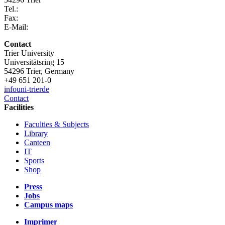
Tel.:
Fax:
E-Mail:
Contact
Trier University
Universitätsring 15
54296 Trier, Germany
+49 651 201-0
info
uni-trier
de
Contact
Facilities
Faculties & Subjects
Library
Canteen
IT
Sports
Shop
Press
Jobs
Campus maps
Imprimer