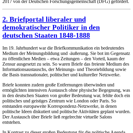
2017 von der Deutschen Forschungsgemeinschaft (DFG) gefördert.
2. Briefportal liberaler und
demokratischer Politiker in den
deutschen Staaten 1848-1888
Im 19. Jahrhundert war die Briefkommunikation ein bedeutendes
Medium der Meinungsbildung und ‑äußerung. Sie bot im Gegensatz
zu öffentlichen Medien – etwa Zeitungen – den Vorteil, kaum der
Zensur ausgesetzt zu sein. So waren Briefe das freieste Medium des
Informationsaustauschs, der Meinungs- und Theoriebildung sowie
die Basis transnationaler, politischer und kultureller Netzwerke.
Briefe konnten zudem große Entfernungen überwinden und
ermöglichten intensiven Austausch ohne physische Begegnung, was
in den deutschen Staaten von großer Bedeutung war, fehlte doch ein
politisches und geistiges Zentrum wie London oder Paris. So
entstanden europaweite Korrespondenz-Netzwerke, in denen
politische Ideen diskutiert und politische Aktivitäten geplant wurden.
Der Austausch über Briefe ließ regelrechte virtuelle Salons
entstehen.
In Kontrast zu dieser großen Bedeutung für die politische Agenda