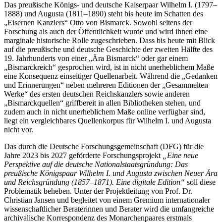
Das preußische Königs- und deutsche Kaiserpaar Wilhelm I. (1797–
1888) und Augusta (1811–1890) steht bis heute im Schatten des
„Eisernen Kanzlers“ Otto von Bismarck. Sowohl seitens der
Forschung als auch der Öffentlichkeit wurde und wird ihnen eine
marginale historische Rolle zugeschrieben. Dass bis heute mit Blick
auf die preußische und deutsche Geschichte der zweiten Hälfte des
19. Jahrhunderts von einer „Ära Bismarck“ oder gar einem
„Bismarckreich“ gesprochen wird, ist in nicht unerheblichem Maße
eine Konsequenz einseitiger Quellenarbeit. Während die „Gedanken
und Erinnerungen“ neben mehreren Editionen der „Gesammelten
Werke“ des ersten deutschen Reichskanzlers sowie anderen
„Bismarckquellen“ griffbereit in allen Bibliotheken stehen, und
zudem auch in nicht unerheblichem Maße online verfügbar sind,
liegt ein vergleichbares Quellenkorpus für Wilhelm I. und Augusta
nicht vor.
Das durch die Deutsche Forschungsgemeinschaft (DFG) für die
Jahre 2023 bis 2027 geförderte Forschungsprojekt
„Eine neue
Perspektive auf die deutsche Nationalstaatsgründung: Das
preußische Königspaar Wilhelm I. und Augusta zwischen Neuer Ära
und Reichsgründung (1857–1871). Eine digitale Edition“
soll diese
Problematik beheben. Unter der Projektleitung von Prof. Dr.
Christian Jansen und begleitet von einem Gremium internationaler
wissenschaftlicher Beraterinnen und Berater wird die umfangreiche
archivalische Korrespondenz des Monarchenpaares erstmals