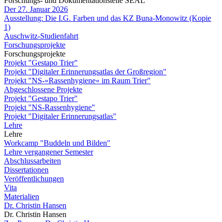
Forschungs- und Dokumentationstelle SEAL
Der 27. Januar 2026
Ausstellung: Die I.G. Farben und das KZ Buna-Monowitz (Kopie
1)
Auschwitz-Studienfahrt
Forschungsprojekte
Forschungsprojekte
Projekt "Gestapo Trier"
Projekt "Digitaler Erinnerungsatlas der Großregion"
Projekt "NS-»Rassenhygiene« im Raum Trier"
Abgeschlossene Projekte
Projekt "Gestapo Trier"
Projekt "NS-Rassenhygiene"
Projekt "Digitaler Erinnerungsatlas"
Lehre
Lehre
Workcamp "Buddeln und Bilden"
Lehre vergangener Semester
Abschlussarbeiten
Dissertationen
Veröffentlichungen
Vita
Materialien
Dr. Christin Hansen
Dr. Christin Hansen