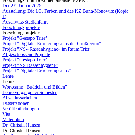
Forschungs- und Dokumentationstelle SEAL
Der 27. Januar 2026
Ausstellung: Die I.G. Farben und das KZ Buna-Monowitz (Kopie
1)
Auschwitz-Studienfahrt
Forschungsprojekte
Forschungsprojekte
Projekt "Gestapo Trier"
Projekt "Digitaler Erinnerungsatlas der Großregion"
Projekt "NS-»Rassenhygiene« im Raum Trier"
Abgeschlossene Projekte
Projekt "Gestapo Trier"
Projekt "NS-Rassenhygiene"
Projekt "Digitaler Erinnerungsatlas"
Lehre
Lehre
Workcamp "Buddeln und Bilden"
Lehre vergangener Semester
Abschlussarbeiten
Dissertationen
Veröffentlichungen
Vita
Materialien
Dr. Christin Hansen
Dr. Christin Hansen