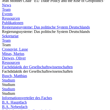
Jean Monnet Chair "EU Trade Policy and the Rise of Geopolitics"
News
Team
Events
Ressourcen
Publikationen
Regierungssysteme: Das politische System Deutschlands
Regierungssysteme: Das politische System Deutschlands
Sekretariat
Team
Team
Cronqvist, Lasse
Minas, Marius
Drewes, Oliver
Ressourcen
Fachdidaktik der Gesellschaftswissenschaften
Fachdidaktik der Gesellschaftswissenschaften
Busch, Matthias
Studium
Studium
Studium
Studium
Informationsverteiler des Faches
B.A. Hauptfach
B.A. Nebenfach