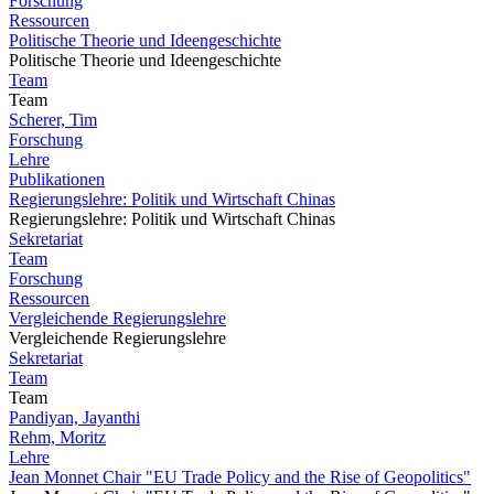
Forschung
Ressourcen
Politische Theorie und Ideengeschichte
Politische Theorie und Ideengeschichte
Team
Team
Scherer, Tim
Forschung
Lehre
Publikationen
Regierungslehre: Politik und Wirtschaft Chinas
Regierungslehre: Politik und Wirtschaft Chinas
Sekretariat
Team
Forschung
Ressourcen
Vergleichende Regierungslehre
Vergleichende Regierungslehre
Sekretariat
Team
Team
Pandiyan, Jayanthi
Rehm, Moritz
Lehre
Jean Monnet Chair "EU Trade Policy and the Rise of Geopolitics"