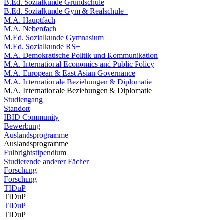
B.Ed. Sozialkunde Grundschule
B.Ed. Sozialkunde Gym & Realschule+
M.A. Hauptfach
M.A. Nebenfach
M.Ed. Sozialkunde Gymnasium
M.Ed. Sozialkunde RS+
M.A. Demokratische Politik und Kommunikation
M.A. International Economics and Public Policy
M.A. European & East Asian Governance
M.A. Internationale Beziehungen & Diplomatie
M.A. Internationale Beziehungen & Diplomatie
Studiengang
Standort
IBID Community
Bewerbung
Auslandsprogramme
Auslandsprogramme
Fulbrightstipendium
Studierende anderer Fächer
Forschung
Forschung
TIDuP
TIDuP
TIDuP
TIDuP