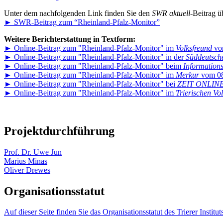
Unter dem nachfolgenden Link finden Sie den
SWR aktuell
-Beitrag 
► SWR-Beitrag zum “Rheinland-Pfalz-Monitor”
Weitere Berichterstattung in Textform:
► Online-Beitrag zum "Rheinland-Pfalz-Monitor" im
Volksfreund
vo
► Online-Beitrag zum "Rheinland-Pfalz-Monitor" in der
Süddeutsch
► Online-Beitrag zum "Rheinland-Pfalz-Monitor" beim
Informations
► Online-Beitrag zum "Rheinland-Pfalz-Monitor" im
Merkur
vom 08
► Online-Beitrag zum "Rheinland-Pfalz-Monitor" bei
ZEIT ONLIN
► Online-Beitrag zum "Rheinland-Pfalz-Monitor" im
Trierischen Vo
Projektdurchführung
Prof. Dr. Uwe Jun
Marius Minas
Oliver Drewes
Organisationsstatut
Auf dieser Seite finden Sie das Organisationsstatut des Trierer Instit