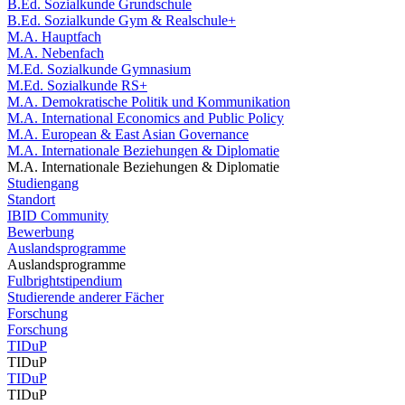
B.Ed. Sozialkunde Grundschule
B.Ed. Sozialkunde Gym & Realschule+
M.A. Hauptfach
M.A. Nebenfach
M.Ed. Sozialkunde Gymnasium
M.Ed. Sozialkunde RS+
M.A. Demokratische Politik und Kommunikation
M.A. International Economics and Public Policy
M.A. European & East Asian Governance
M.A. Internationale Beziehungen & Diplomatie
M.A. Internationale Beziehungen & Diplomatie
Studiengang
Standort
IBID Community
Bewerbung
Auslandsprogramme
Auslandsprogramme
Fulbrightstipendium
Studierende anderer Fächer
Forschung
Forschung
TIDuP
TIDuP
TIDuP
TIDuP