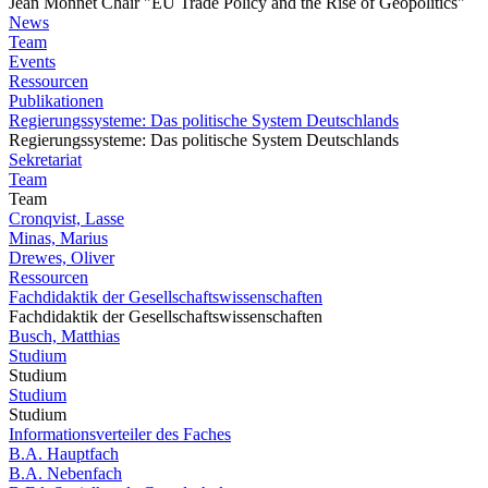
Jean Monnet Chair "EU Trade Policy and the Rise of Geopolitics"
News
Team
Events
Ressourcen
Publikationen
Regierungssysteme: Das politische System Deutschlands
Regierungssysteme: Das politische System Deutschlands
Sekretariat
Team
Team
Cronqvist, Lasse
Minas, Marius
Drewes, Oliver
Ressourcen
Fachdidaktik der Gesellschaftswissenschaften
Fachdidaktik der Gesellschaftswissenschaften
Busch, Matthias
Studium
Studium
Studium
Studium
Informationsverteiler des Faches
B.A. Hauptfach
B.A. Nebenfach