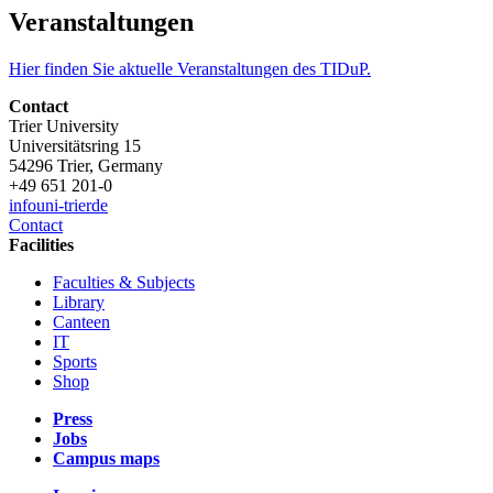
Veranstaltungen
Hier finden Sie aktuelle Veranstaltungen des TIDuP.
Contact
Trier University
Universitätsring 15
54296 Trier, Germany
+49 651 201-0
info
uni-trier
de
Contact
Facilities
Faculties & Subjects
Library
Canteen
IT
Sports
Shop
Press
Jobs
Campus maps