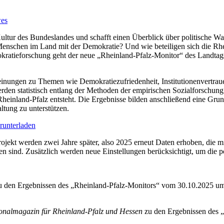
wes
Kultur des Bundeslandes und schafft einen Überblick über politische 
e Menschen im Land mit der Demokratie? Und wie beteiligen sich die Rh
ratieforschung geht der neue „Rheinland-Pfalz-Monitor“ des Landtags
ungen zu Themen wie Demokratiezufriedenheit, Institutionenvertrauen, 
rden statistisch entlang der Methoden der empirischen Sozialforschung
 Rheinland-Pfalz entsteht. Die Ergebnisse bilden anschließend eine Grun
ltung zu unterstützen.
runterladen
rojekt werden zwei Jahre später, also 2025 erneut Daten erhoben, die
en sind. Zusätzlich werden neue Einstellungen berücksichtigt, um die p
zu den Ergebnissen des „Rheinland-Pfalz-Monitors“ vom 30.10.2025 u
onalmagazin für Rheinland-Pfalz und Hessen
zu den Ergebnissen des 