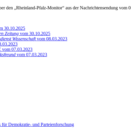
über den „Rheinland-Pfalz-Monitor“ aus der Nachrichtensendung vom 07
m 30.10.2025
en Zeitung
vom 30.10.2025
dienst Wissenschaft
vom 08.03.2023
.03.2023
E
vom 07.03.2023
lksfreund
vom 07.03.2023
uts für Demokratie- und Parteienforschung