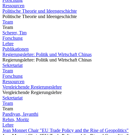
Forschung
Ressourcen
Politische Theorie und Ideengeschichte
Politische Theorie und Ideengeschichte
Team
Team
Scherer, Tim
Forschung
Lehre
Publikationen
Regierungslehre: Politik und Wirtschaft Chinas
Regierungslehre: Politik und Wirtschaft Chinas
Sekretariat
Team
Forschung
Ressourcen
Vergleichende Regierungslehre
Vergleichende Regierungslehre
Sekretariat
Team
Team
Pandiyan, Jayanthi
Rehm, Moritz
Lehre
Jean Monnet Chair "EU Trade Policy and the Rise of Geopolitics"