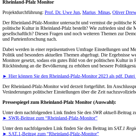
Rheinland-Pfalz Monitor
Projektdurchführung:
Prof. Dr. Uwe Jun
,
Marius Minas
,
Oliver Dre
Der Rheinland-Pfalz-Monitor untersucht und vermisst die politische 
politische Kultur in Rheinland-Pfalz bestellt? Wie zufrieden sind di
gesellschaftlich? Diesen Fragen und noch weiteren Themen zur Demok
und Parteienforschung nach.
Dabei werden in einer repräsentativen Umfrage Einstellungen und Mein
Politik und besonders aktuellen Themen abgefragt. Die Ergebnisse we
Monitore gesetzt, sodass ein gutes Bild von der politischen Kultur in
Rückbindung an die Bevölkerung zu erhöhen und bessere Politikgesta
► Hier können Sie den Rheinland-Pfalz-Monitor 2023 als pdf. Datei 
Der Rheinland-Pfalz-Monitor wird derzeit fortgeführt. Im Anschlussp
Veränderungen politischer Einstellungen über die Zeit nachzuvollzieh
Pressespiegel zum Rheinland-Pfalz Monitor (Auswahl):
Unter dem nachfolgenden Link finden Sie den
SWR aktuell
-Beitrag 
► SWR-Beitrag zum “Rheinland-Pfalz-Monitor”
Unter dem nachfolgenden Link finden Sie den Beitrag im
SAT.1 Regi
► SAT.1-Beitrag zum “Rheinland-Pfalz-Monitor”