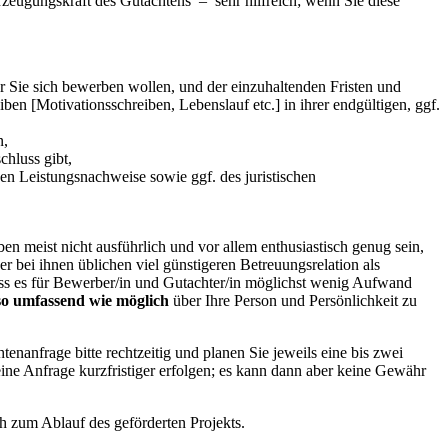
erzeugungskraft des Gutachtens – sehr hilfreich; wenn Sie diese
r Sie sich bewerben wollen, und der einzuhaltenden Fristen und
n [Motivationsschreiben, Lebenslauf etc.] in ihrer endgültigen, ggf.
n,
chluss gibt,
nen Leistungsnachweise sowie ggf. des juristischen
meist nicht ausführlich und vor allem enthusiastisch genug sein,
er bei ihnen üblichen viel günstigeren Betreuungsrelation als
ass es für Bewerber/in und Gutachter/in möglichst wenig Aufwand
so umfassend wie möglich
über Ihre Person und Persönlichkeit zu
htenanfrage bitte rechtzeitig und planen Sie jeweils eine bis zwei
ine Anfrage kurzfristiger erfolgen; es kann dann aber keine Gewähr
zum Ablauf des geförderten Projekts.