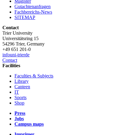
Magister
Gutachtenanfragen
Fachbereichs-News
SITEMAP
Contact
Trier University
Universitätsring 15
54296 Trier, Germany
+49 651 201-0
info
uni-trier
de
Contact
Facilities
Faculties & Subjects
Library
Canteen
IT
Sports
Shop
Press
Jobs
Campus maps
Imprimer