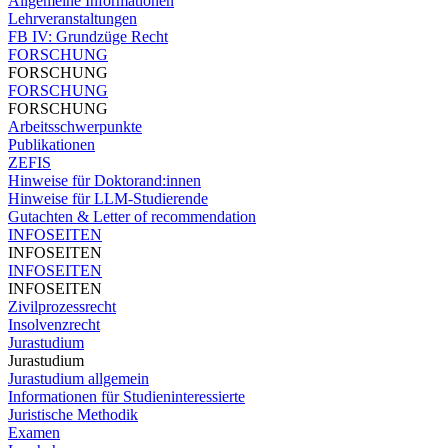
Allgemeine Informationen
Lehrveranstaltungen
FB IV: Grundzüge Recht
FORSCHUNG
FORSCHUNG
FORSCHUNG
FORSCHUNG
Arbeitsschwerpunkte
Publikationen
ZEFIS
Hinweise für Doktorand:innen
Hinweise für LLM-Studierende
Gutachten & Letter of recommendation
INFOSEITEN
INFOSEITEN
INFOSEITEN
INFOSEITEN
Zivilprozessrecht
Insolvenzrecht
Jurastudium
Jurastudium
Jurastudium allgemein
Informationen für Studieninteressierte
Juristische Methodik
Examen