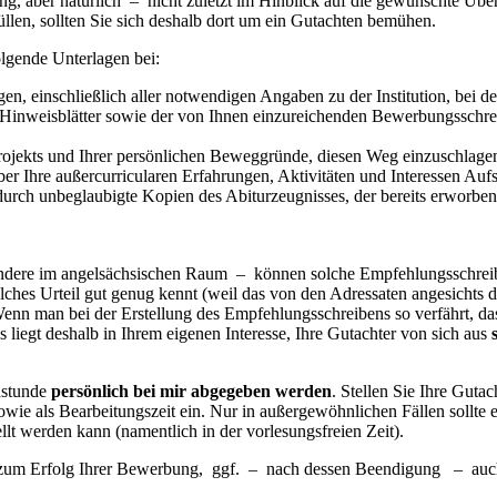
bung, aber natürlich – nicht zuletzt im Hinblick auf die gewünschte Üb
llen, sollten Sie sich deshalb dort um ein Gutachten bemühen.
folgende Unterlagen bei:
n, einschließlich aller notwendigen Angaben zu der Institution, bei de
Hinweisblätter sowie der von Ihnen einzureichenden Bewerbungsschreibe
projekts und Ihrer persönlichen Beweggründe, diesen Weg einzuschlage
ber Ihre außercurricularen Erfahrungen, Aktivitäten und Interessen Aufs
 durch unbeglaubigte Kopien des Abiturzeugnisses, der bereits erworbe
ere im angelsächsischen Raum – können solche Empfehlungsschreiben 
olches Urteil gut genug kennt (weil das von den Adressaten angesichts d
Wenn man bei der Erstellung des Empfehlungsschreibens so verfährt, d
 liegt deshalb in Ihrem eigenen Interesse, Ihre Gutachter von sich aus
hstunde
persönlich bei mir abgegeben werden
. Stellen Sie Ihre Gutac
wie als Bearbeitungszeit ein. Nur in außergewöhnlichen Fällen sollte e
llt werden kann (namentlich in der vorlesungsfreien Zeit).
zum Erfolg Ihrer Bewerbung, ggf. – nach dessen Beendigung – auch 