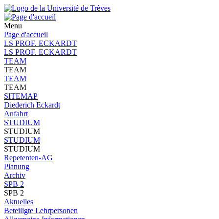
Menu
Page d'accueil
LS PROF. ECKARDT
LS PROF. ECKARDT
TEAM
TEAM
TEAM
TEAM
SITEMAP
Diederich Eckardt
Anfahrt
STUDIUM
STUDIUM
STUDIUM
STUDIUM
Repetenten-AG
Planung
Archiv
SPB 2
SPB 2
Aktuelles
Beteiligte Lehrpersonen