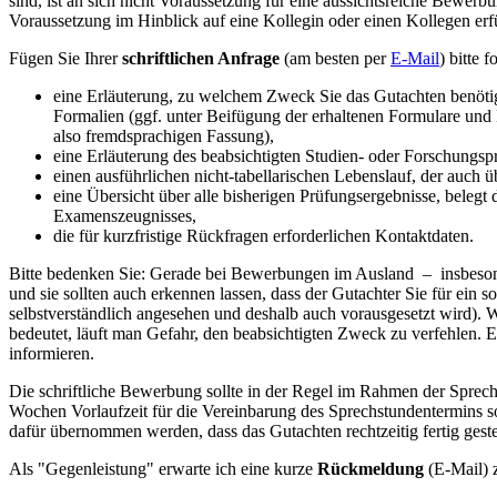
sind, ist an sich nicht Voraussetzung für eine aussichtsreiche Bewer
Voraussetzung im Hinblick auf eine Kollegin oder einen Kollegen erfü
Fügen Sie Ihrer
schriftlichen Anfrage
(am besten per
E-Mail
) bitte 
eine Erläuterung, zu welchem Zweck Sie das Gutachten benötige
Formalien (ggf. unter Beifügung der erhaltenen Formulare und 
also fremdsprachigen Fassung),
eine Erläuterung des beabsichtigten Studien- oder Forschungs
einen ausführlichen nicht-tabellarischen Lebenslauf, der auch ü
eine Übersicht über alle bisherigen Prüfungsergebnisse, belegt
Examenszeugnisses,
die für kurzfristige Rückfragen erforderlichen Kontaktdaten.
Bitte bedenken Sie: Gerade bei Bewerbungen im Ausland – insbesond
und sie sollten auch erkennen lassen, dass der Gutachter Sie für ein s
selbstverständlich angesehen und deshalb auch vorausgesetzt wird). 
bedeutet, läuft man Gefahr, den beabsichtigten Zweck zu verfehlen. Es
informieren.
Die schriftliche Bewerbung sollte in der Regel im Rahmen der Sprec
Wochen Vorlaufzeit für die Vereinbarung des Sprechstundentermins so
dafür übernommen werden, dass das Gutachten rechtzeitig fertig geste
Als "Gegenleistung" erwarte ich eine kurze
Rückmeldung
(E-Mail) 