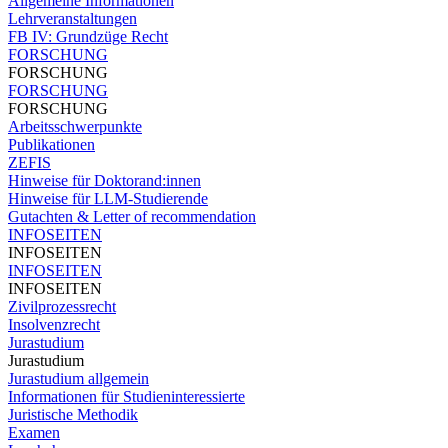
Allgemeine Informationen
Lehrveranstaltungen
FB IV: Grundzüge Recht
FORSCHUNG
FORSCHUNG
FORSCHUNG
FORSCHUNG
Arbeitsschwerpunkte
Publikationen
ZEFIS
Hinweise für Doktorand:innen
Hinweise für LLM-Studierende
Gutachten & Letter of recommendation
INFOSEITEN
INFOSEITEN
INFOSEITEN
INFOSEITEN
Zivilprozessrecht
Insolvenzrecht
Jurastudium
Jurastudium
Jurastudium allgemein
Informationen für Studieninteressierte
Juristische Methodik
Examen