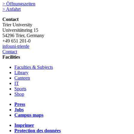
> Öffnungszeiten
> Anfahrt
Contact
Trier University
Universitätsring 15
54296 Trier, Germany
+49 651 201-0
info
uni-trier
de
Contact
Facilities
Faculties & Subjects
Library
Canteen
IT
Sports
Shop
Press
Jobs
Campus maps
Imprimer
Protection des données