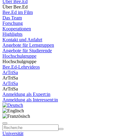
Über Bee.Ed
Über Bee.Ed
Bee.Ed im Film
Das Team
Forschung
Kooperationen
Highlights
Kontakt und Anfahrt
Angebote für Lerngruppen
Angebote für Studierende
Hochschulgruppe
Hochschulgruppe
Bee.Ed-Lehrvideos
ArTriSa
ArTriSa
ArTriSa
ArTriSa
Anmeldung als Expert:in
Anmeldung als Interessent:in
Universität