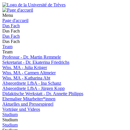
Menu
Page d'accueil
Das Fach
Das Fach
Das Fach
Das Fach
Team
Team
Professur - Dr. Martin Remmele
Sekretariat - Dr. Ekaterina Friedrichs
Wiss. MA - Julia Krüger
Wiss. MA - Carmen Altmeier
Wiss. MA - Katharina Abt
Abgeordnete LfbA - Ina Schanz
Abgeordnete LfbA - Jürgen Kopp
Didaktische Werkstatt - Dr. Annette Philipps
Ehemalige Mitarbeiter*innen
Aktuelles und Pressespiegel
Vorträge und Videos
Studium
Studium
Studium