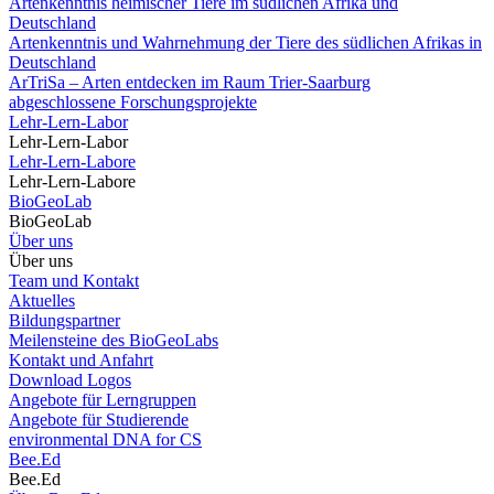
Artenkenntnis heimischer Tiere im südlichen Afrika und
Deutschland
Artenkenntnis und Wahrnehmung der Tiere des südlichen Afrikas in
Deutschland
ArTriSa – Arten entdecken im Raum Trier-Saarburg
abgeschlossene Forschungsprojekte
Lehr-Lern-Labor
Lehr-Lern-Labor
Lehr-Lern-Labore
Lehr-Lern-Labore
BioGeoLab
BioGeoLab
Über uns
Über uns
Team und Kontakt
Aktuelles
Bildungspartner
Meilensteine des BioGeoLabs
Kontakt und Anfahrt
Download Logos
Angebote für Lerngruppen
Angebote für Studierende
environmental DNA for CS
Bee.Ed
Bee.Ed