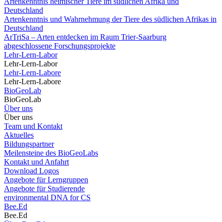
Artenkenntnis heimischer Tiere im südlichen Afrika und
Deutschland
Artenkenntnis und Wahrnehmung der Tiere des südlichen Afrikas in
Deutschland
ArTriSa – Arten entdecken im Raum Trier-Saarburg
abgeschlossene Forschungsprojekte
Lehr-Lern-Labor
Lehr-Lern-Labor
Lehr-Lern-Labore
Lehr-Lern-Labore
BioGeoLab
BioGeoLab
Über uns
Über uns
Team und Kontakt
Aktuelles
Bildungspartner
Meilensteine des BioGeoLabs
Kontakt und Anfahrt
Download Logos
Angebote für Lerngruppen
Angebote für Studierende
environmental DNA for CS
Bee.Ed
Bee.Ed