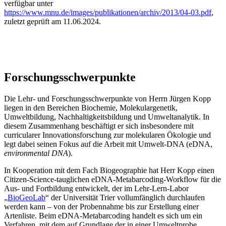
verfügbar unter
https://www.mnu.de/images/publikationen/archiv/2013/04-03.pdf
,
zuletzt geprüft am 11.06.2024.
Forschungsschwerpunkte
Die Lehr- und Forschungsschwerpunkte von Herrn Jürgen Kopp
liegen in den Bereichen Biochemie, Molekulargenetik,
Umweltbildung, Nachhaltigkeitsbildung und Umweltanalytik. In
diesem Zusammenhang beschäftigt er sich insbesondere mit
curricularer Innovationsforschung zur molekularen Ökologie und
legt dabei seinen Fokus auf die Arbeit mit Umwelt-DNA (eDNA,
environmental DNA
).
In Kooperation mit dem Fach Biogeographie hat Herr Kopp einen
Citizen-Science-tauglichen eDNA-Metabarcoding-Workflow für die
Aus- und Fortbildung entwickelt, der im Lehr-Lern-Labor
„
BioGeoLab
“ der Universität Trier vollumfänglich durchlaufen
werden kann – von der Probennahme bis zur Erstellung einer
Artenliste. Beim eDNA-Metabarcoding handelt es sich um ein
Verfahren, mit dem auf Grundlage der in einer Umweltprobe