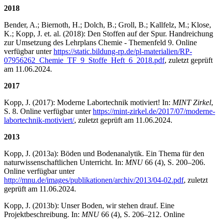
2018
Bender, A.; Biernoth, H.; Dolch, B.; Groll, B.; Kallfelz, M.; Klose,
K.; Kopp, J. et. al. (2018): Den Stoffen auf der Spur. Handreichung
zur Umsetzung des Lehrplans Chemie - Themenfeld 9. Online
verfügbar unter
https://static.bildung-rp.de/pl-materialien/RP-
07956262_Chemie_TF_9_Stoffe_Heft_6_2018.pdf
, zuletzt geprüft
am 11.06.2024.
2017
Kopp, J. (2017): Moderne Labortechnik motiviert! In:
MINT Zirkel
,
S. 8. Online verfügbar unter
https://mint-zirkel.de/2017/07/moderne-
labortechnik-motiviert/
, zuletzt geprüft am 11.06.2024.
2013
Kopp, J. (2013a): Böden und Bodenanalytik. Ein Thema für den
naturwissenschaftlichen Unterricht. In:
MNU
66 (4), S. 200–206.
Online verfügbar unter
http://mnu.de/images/publikationen/archiv/2013/04-02.pdf
, zuletzt
geprüft am 11.06.2024.
Kopp, J. (2013b): Unser Boden, wir stehen drauf. Eine
Projektbeschreibung. In:
MNU
66 (4), S. 206–212. Online