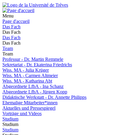
Menu
Page d'accueil
Das Fach
Das Fach
Das Fach
Das Fach
Team
Team
Professur - Dr. Martin Remmele
Sekretariat - Dr. Ekaterina Friedrichs
Wiss. MA - Julia Krüger
Wiss. MA - Carmen Altmeier
Wiss. MA - Katharina Abt
Abgeordnete LfbA - Ina Schanz
Abgeordnete LfbA - Jürgen Kopp
Didaktische Werkstatt - Dr. Annette Philipps
Ehemalige Mitarbeiter*innen
Aktuelles und Pressespiegel
Vorträge und Videos
Studium
Studium
Studium