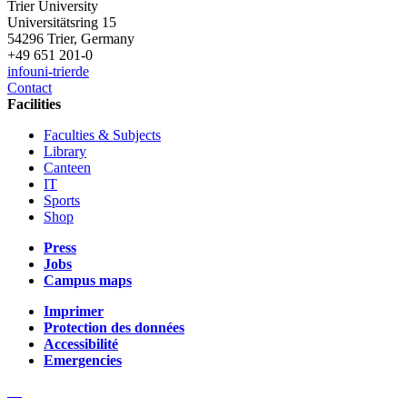
Trier University
Universitätsring 15
54296 Trier, Germany
+49 651 201-0
info
uni-trier
de
Contact
Facilities
Faculties & Subjects
Library
Canteen
IT
Sports
Shop
Press
Jobs
Campus maps
Imprimer
Protection des données
Accessibilité
Emergencies