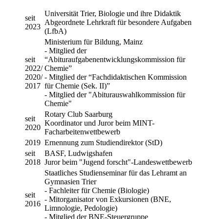
Universität Trier, Biologie und ihre Didaktik
seit
Abgeordnete Lehrkraft für besondere Aufgaben
2023
(LfbA)
Ministerium für Bildung, Mainz
- Mitglied der
seit
“Abituraufgabenentwicklungskommission für
2022/
Chemie”
2020/
- Mitglied der “Fachdidaktischen Kommission
2017
für Chemie (Sek. II)”
- Mitglied der "Abiturauswahlkommission für
Chemie"
Rotary Club Saarburg
seit
Koordinator und Juror beim MINT-
2020
Facharbeitenwettbewerb
2019
Ernennung zum Studiendirektor (StD)
seit
BASF, Ludwigshafen
2018
Juror beim "Jugend forscht"-Landeswettbewerb
Staatliches Studienseminar für das Lehramt an
Gymnasien Trier
- Fachleiter für Chemie (Biologie)
seit
- Mitorganisator von Exkursionen (BNE,
2016
Limnologie, Pedologie)
- Mitglied der BNE-Steuergruppe