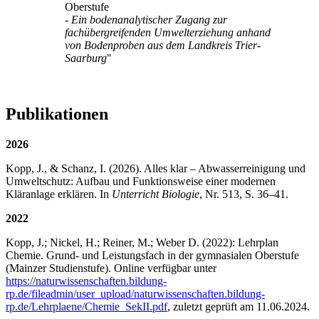
Oberstufe
-
Ein bodenanalytischer Zugang zur
fachübergreifenden Umwelterziehung anhand
von Bodenproben aus dem Landkreis Trier-
Saarburg
"
Publikationen
2026
Kopp, J., & Schanz, I. (2026). Alles klar – Abwasserreinigung und
Umweltschutz: Aufbau und Funktionsweise einer modernen
Kläranlage erklären. In
Unterricht Biologie
, Nr. 513, S. 36–41.
2022
Kopp, J.; Nickel, H.; Reiner, M.; Weber D. (2022): Lehrplan
Chemie. Grund- und Leistungsfach in der gymnasialen Oberstufe
(Mainzer Studienstufe). Online verfügbar unter
https://naturwissenschaften.bildung-
rp.de/fileadmin/user_upload/naturwissenschaften.bildung-
rp.de/Lehrplaene/Chemie_SekII.pdf
, zuletzt geprüft am 11.06.2024.