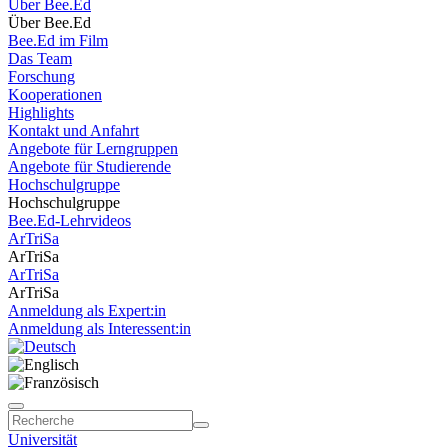
Über Bee.Ed
Über Bee.Ed
Bee.Ed im Film
Das Team
Forschung
Kooperationen
Highlights
Kontakt und Anfahrt
Angebote für Lerngruppen
Angebote für Studierende
Hochschulgruppe
Hochschulgruppe
Bee.Ed-Lehrvideos
ArTriSa
ArTriSa
ArTriSa
ArTriSa
Anmeldung als Expert:in
Anmeldung als Interessent:in
Universität