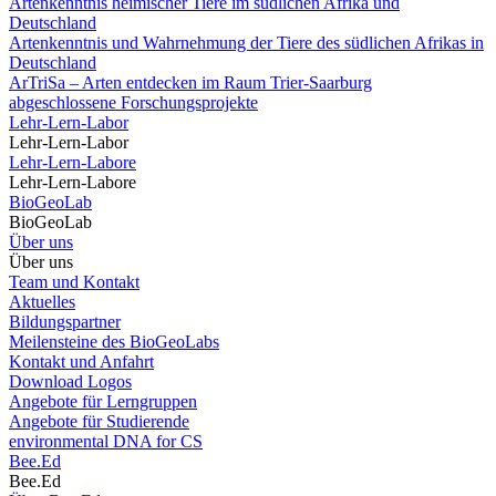
Artenkenntnis heimischer Tiere im südlichen Afrika und
Deutschland
Artenkenntnis und Wahrnehmung der Tiere des südlichen Afrikas in
Deutschland
ArTriSa – Arten entdecken im Raum Trier-Saarburg
abgeschlossene Forschungsprojekte
Lehr-Lern-Labor
Lehr-Lern-Labor
Lehr-Lern-Labore
Lehr-Lern-Labore
BioGeoLab
BioGeoLab
Über uns
Über uns
Team und Kontakt
Aktuelles
Bildungspartner
Meilensteine des BioGeoLabs
Kontakt und Anfahrt
Download Logos
Angebote für Lerngruppen
Angebote für Studierende
environmental DNA for CS
Bee.Ed
Bee.Ed