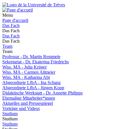
Menu
Page d'accueil
Das Fach
Das Fach
Das Fach
Das Fach
Team
Team
Professur - Dr. Martin Remmele
Sekretariat - Dr. Ekaterina Friedrichs
Wiss. MA - Julia Krüger
Wiss. MA - Carmen Altmeier
Wiss. MA - Katharina Abt
Abgeordnete LfbA - Ina Schanz
Abgeordnete LfbA - Jürgen Kopp
Didaktische Werkstatt - Dr. Annette Philipps
Ehemalige Mitarbeiter*innen
Aktuelles und Pressespiegel
Vorträge und Videos
Studium
Studium
Studium