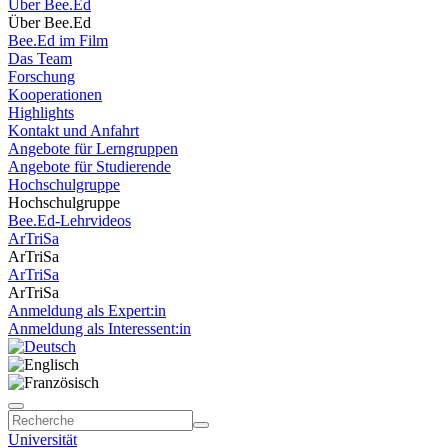
Über Bee.Ed
Über Bee.Ed
Bee.Ed im Film
Das Team
Forschung
Kooperationen
Highlights
Kontakt und Anfahrt
Angebote für Lerngruppen
Angebote für Studierende
Hochschulgruppe
Hochschulgruppe
Bee.Ed-Lehrvideos
ArTriSa
ArTriSa
ArTriSa
ArTriSa
Anmeldung als Expert:in
Anmeldung als Interessent:in
Universität