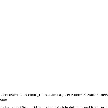
er Dissertationsschrift „Die soziale Lage der Kinder. Sozialberichters
 Honig
 im Lehrgebiet Sozialpädagogik II im Fach Erziehungs- und Bildungsw