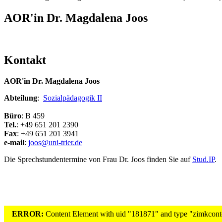
AOR'in Dr. Magdalena Joos
Kontakt
AOR'in Dr. Magdalena Joos
Abteilung
:
Sozialpädagogik II
Büro
: B 459
Tel.
: +49 651 201 2390
Fax
: +49 651 201 3941
e-mail
:
joos@uni-trier.de
Die Sprechstundentermine von Frau Dr. Joos finden Sie auf
Stud.IP
.
ERROR:
Content Element with uid "181871" and type "zimkconten