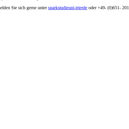
elden Sie sich gerne unter
sparkstudie
uni-trier
de
oder +49- (0)651- 20