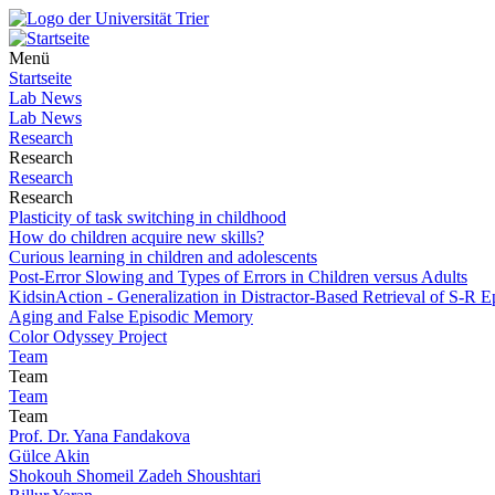
Menü
Startseite
Lab News
Lab News
Research
Research
Research
Research
Plasticity of task switching in childhood
How do children acquire new skills?
Curious learning in children and adolescents
Post-Error Slowing and Types of Errors in Children versus Adults
KidsinAction - Generalization in Distractor-Based Retrieval of S-R E
Aging and False Episodic Memory
Color Odyssey Project
Team
Team
Team
Team
Prof. Dr. Yana Fandakova
Gülce Akin
Shokouh Shomeil Zadeh Shoushtari