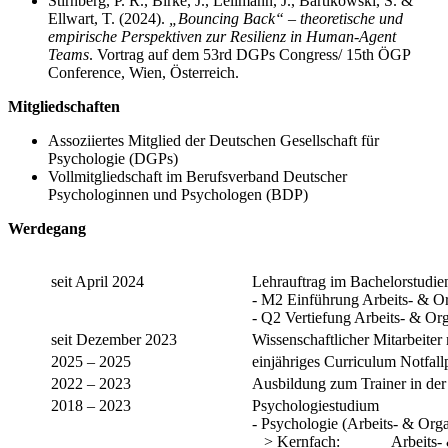
Stirnberg, P. R., Birke, J., Lellmann, J., Bartikowski, S. &
Ellwart, T. (2024).
„Bouncing Back“ – theoretische und
empirische Perspektiven zur Resilienz in Human-Agent
Teams
. Vortrag auf dem 53rd DGPs Congress/ 15th ÖGP
Conference, Wien, Österreich.
Mitgliedschaften
Assoziiertes Mitglied der Deutschen Gesellschaft für
Psychologie (DGPs)
Vollmitgliedschaft im Berufsverband Deutscher
Psychologinnen und Psychologen (BDP)
Werdegang
seit April 2024
Lehrauftrag im Bachelorstudi
- M2 Einführung Arbeits- & Or
- Q2 Vertiefung Arbeits- & Or
seit Dezember 2023
Wissenschaftlicher Mitarbeiter 
2025 – 2025
einjähriges Curriculum Notfa
2022 – 2023
Ausbildung zum Trainer in der 
2018 – 2023
Psychologiestudium
- Psychologie (Arbeits- & Orga
> Kernfach: Arbeits- & O