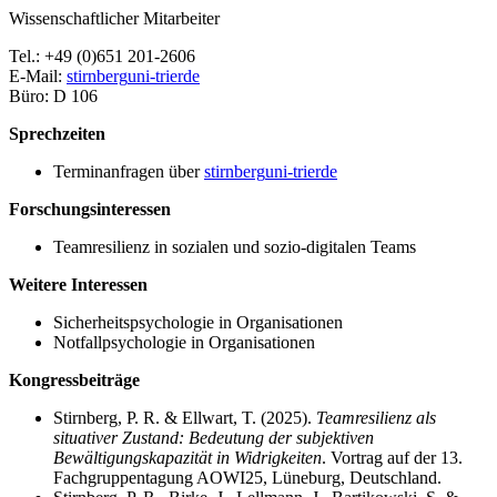
Wissenschaftlicher Mitarbeiter
Tel.: +49 (0)651 201-2606
E-Mail:
stirnberg
uni-trier
de
Büro: D 106
Sprechzeiten
Terminanfragen über
stirnberg
uni-trier
de
Forschungsinteressen
Teamresilienz in sozialen und sozio-digitalen Teams
Weitere Interessen
Sicherheitspsychologie in Organisationen
Notfallpsychologie in Organisationen
Kongressbeiträge
Stirnberg, P. R. & Ellwart, T. (2025).
Teamresilienz als
situativer Zustand: Bedeutung der subjektiven
Bewältigungskapazität in Widrigkeiten
. Vortrag auf der 13.
Fachgruppentagung AOWI25, Lüneburg, Deutschland.