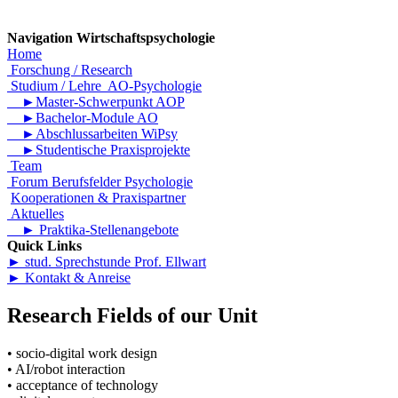
Navigation Wirtschaftspsychologie
Home
Forschung / Research
Studium / Lehre AO-Psychologie
►Master-Schwerpunkt AOP
►Bachelor-Module AO
►Abschlussarbeiten WiPsy
►Studentische Praxisprojekte
Team
Forum Berufsfelder Psychologie
Kooperationen & Praxispartner
Aktuelles
► Praktika-Stellenangebote
Quick Links
► stud. Sprechstunde Prof. Ellwart
► Kontakt & Anreise
Research Fields of our Unit
• socio-digital work design
• AI/robot interaction
• acceptance of technology