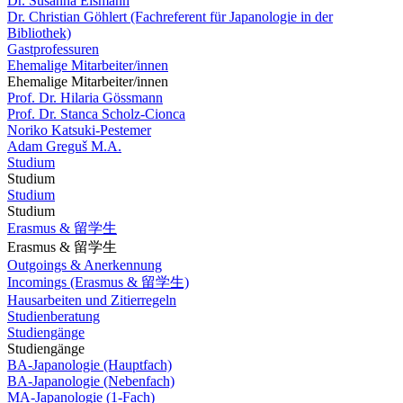
Dr. Susanna Eismann
Dr. Christian Göhlert (Fachreferent für Japanologie in der
Bibliothek)
Gastprofessuren
Ehemalige Mitarbeiter/innen
Ehemalige Mitarbeiter/innen
Prof. Dr. Hilaria Gössmann
Prof. Dr. Stanca Scholz-Cionca
Noriko Katsuki-Pestemer
Adam Greguš M.A.
Studium
Studium
Studium
Studium
Erasmus & 留学生
Erasmus & 留学生
Outgoings & Anerkennung
Incomings (Erasmus & 留学生)
Hausarbeiten und Zitierregeln
Studienberatung
Studiengänge
Studiengänge
BA-Japanologie (Hauptfach)
BA-Japanologie (Nebenfach)
MA-Japanologie (1-Fach)