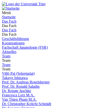
Menü
Startseite
Das Fach
Das Fach
Das Fach
Das Fach
Geschäftsführung
Kooperationen
Fachschaft Japanologie (FSR)
Aktuelles
Team
Team
Team
Team
Villö Pal (Sekretariat)
Takayo Ishizawa
Prof. Dr. Andreas Regelsberger
Prof. Dr. Ronald Saladin
Dr. Renate Jaschke
Francesca Lerz M.A.
Van Thien Pham M.A.
Dr. Christopher Keiichi Schmidt