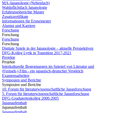
MA-Japanologie (Nebenfach)
Wahlpflichtfach Japanologie
Erfahrungsberichte Master
Zusatzzertifikate
Informationen für Erstsemester
Alumni und Karriere
Forschung
Forschung
Forschung
Forschung
Digitale Spiele in der Japanologie – aktuelle Perspektiven
DFG-Kolleg Lyrik in Transition 2017-2021
Projekte
Projekte
Interkulturelle Begegnungen im Spiegel von Literatur und
(Fernseh-) Film - ein japanisch-deutscher Vergleich
Examensarbeiten
Symposien und Berichte
Symposien und Berichte
10. Forum für literaturwissenschaftliche Japanforschung
5. Forum für literaturwissenschaftliche Japanforschung
DFG-Graduiertenkolleg 2000-2005
Japanaufenthalt
Japanaufenthalt
Japanaufenthalt