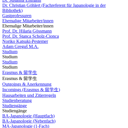
Dr. Susanna Eismann
Dr. Christian Göhlert (Fachreferent für Japanologie in der
Bibliothek)
Gastprofessuren
Ehemalige Mitarbeiter/innen
Ehemalige Mitarbeiter/innen
Prof. Dr. Hilaria Gössmann
Prof. Dr. Stanca Scholz-Cionca
Noriko Katsuki-Pestemer
Adam Greguš M.A.
Studium
Studium
Studium
Studium
Erasmus & 留学生
Erasmus & 留学生
Outgoings & Anerkennung
Incomings (Erasmus & 留学生)
Hausarbeiten und Zitierregeln
Studienberatung
Studiengänge
Studiengänge
BA-Japanologie (Hauptfach)
BA-Japanologie (Nebenfach)
MA-Japanologie (1-Fach)