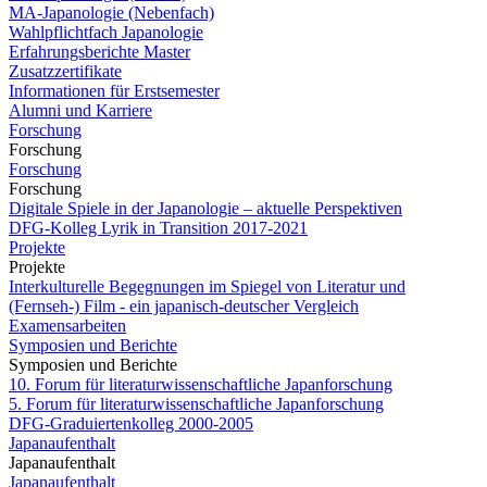
MA-Japanologie (Nebenfach)
Wahlpflichtfach Japanologie
Erfahrungsberichte Master
Zusatzzertifikate
Informationen für Erstsemester
Alumni und Karriere
Forschung
Forschung
Forschung
Forschung
Digitale Spiele in der Japanologie – aktuelle Perspektiven
DFG-Kolleg Lyrik in Transition 2017-2021
Projekte
Projekte
Interkulturelle Begegnungen im Spiegel von Literatur und
(Fernseh-) Film - ein japanisch-deutscher Vergleich
Examensarbeiten
Symposien und Berichte
Symposien und Berichte
10. Forum für literaturwissenschaftliche Japanforschung
5. Forum für literaturwissenschaftliche Japanforschung
DFG-Graduiertenkolleg 2000-2005
Japanaufenthalt
Japanaufenthalt
Japanaufenthalt