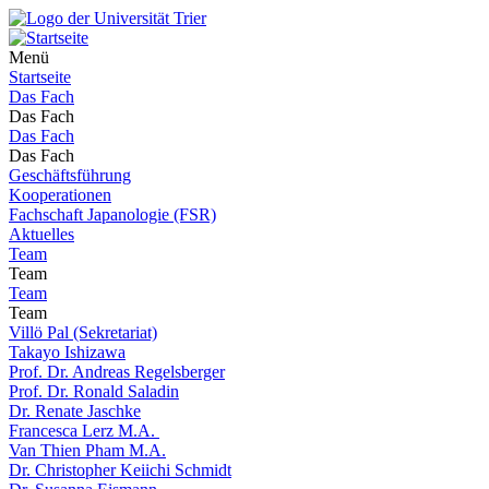
Menü
Startseite
Das Fach
Das Fach
Das Fach
Das Fach
Geschäftsführung
Kooperationen
Fachschaft Japanologie (FSR)
Aktuelles
Team
Team
Team
Team
Villö Pal (Sekretariat)
Takayo Ishizawa
Prof. Dr. Andreas Regelsberger
Prof. Dr. Ronald Saladin
Dr. Renate Jaschke
Francesca Lerz M.A.
Van Thien Pham M.A.
Dr. Christopher Keiichi Schmidt