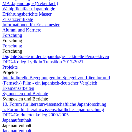
MA-Japanologie (Nebenfach)
Wahlpflichtfach Japanologie
Erfahrungsberichte Master
Zusatzzertifikate
Informationen für Erstsemester
Alumni und Karriere
Forschung
Forschung
Forschung
Forschung
Digitale Spiele in der Japanologie – aktuelle Perspektiven
DFG-Kolleg Lyrik in Transition 2017-2021
Projekte
Projekte
Interkulturelle Begegnungen im Spiegel von Literatur und
(Fernseh-) Film - ein japanisch-deutscher Vergleich
Examensarbeiten
Symposien und Berichte
Symposien und Berichte
10. Forum für literaturwissenschaftliche Japanforschung
5. Forum für literaturwissenschaftliche Japanforschung
DFG-Graduiertenkolleg 2000-2005
Japanaufenthalt
Japanaufenthalt
Japanaufenthalt