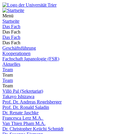
Menü
Startseite
Das Fach
Das Fach
Das Fach
Das Fach
Geschäftsführung
Kooperationen
Fachschaft Japanologie (FSR)
Aktuelles
Team
Team
Team
Team
Villö Pal (Sekretariat)
Takayo Ishizawa
Prof. Dr. Andreas Regelsberger
Prof. Dr. Ronald Saladin
Dr. Renate Jaschke
Francesca Lerz M.A.
Van Thien Pham M.A.
Dr. Christopher Keiichi Schmidt