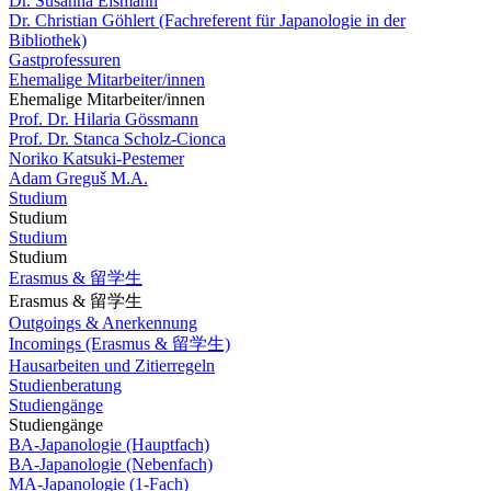
Dr. Susanna Eismann
Dr. Christian Göhlert (Fachreferent für Japanologie in der
Bibliothek)
Gastprofessuren
Ehemalige Mitarbeiter/innen
Ehemalige Mitarbeiter/innen
Prof. Dr. Hilaria Gössmann
Prof. Dr. Stanca Scholz-Cionca
Noriko Katsuki-Pestemer
Adam Greguš M.A.
Studium
Studium
Studium
Studium
Erasmus & 留学生
Erasmus & 留学生
Outgoings & Anerkennung
Incomings (Erasmus & 留学生)
Hausarbeiten und Zitierregeln
Studienberatung
Studiengänge
Studiengänge
BA-Japanologie (Hauptfach)
BA-Japanologie (Nebenfach)
MA-Japanologie (1-Fach)