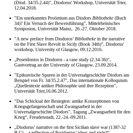
(Diod. 34/35.2.44)", Diodorus' Workshop, Universität Trier,
12.04.2018.
"Ein unerkanntes Proömium aus Diodors
Bibliotheke
(Buch
34)? Ein Versuch der Beweisführung", Mittelrheinisches
Symposion, Universität Mainz, 26.-27. Oktober 2018.
"A new preface from Diodoros’
Bibliotheke
in the narrative
on the First Slave Revolt in Sicily (Book 34th)", Diodorus'
workshop, University of Glasgow, 09.12.2016.
„Poseidonios in Diodoros - a case study (2.34-36)“,
Gastvortrag an der University of Glasgow, 23.09.2014.
"Epikureische Spuren in der Universalgeschichte Diodors am
Beispiel von Fr. 34/35.2.47", Das internationale Kolloquium
„Quellentexte antiker Philosophie und ihre Rezeption",
Universität Trier,
16.06.2012.
"Das Schicksal der Besiegten: antike Konzeptionen von
Kriegsgefangenschaft und Zwangsarbeit in der
Universalgeschichte Diodors", Tagung „Zwangsarbeit für den
Krieg“, Freudenstadt, 22.-24.-09.2011.
„Diodorus’ narrative on the first Sicilian slave war (138?-32
B.C) – a reflection of Posidonius’ ideas and style?“,