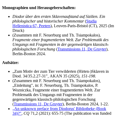
Monographien und Herausgeberschaften:
Diodor über den ersten Sklavenaufstand auf Sizilien. Ein
philologischer und historischer Kommentar
(
Studia
Hellenistica 67, Peeters
), Leuven-Paris-Bristol (CT), 2025 (Im
Druck)
(Zusammen mit F. Neuerburg und Th. Tsiampokalos),
Fragmente einer fragmentierten Welt. Zur Problematik des
Umgangs mit Fragmenten in der gegenwärtigen klassisch-
philologischen Forschung
(
Transmissions 11, De Gruyter
),
Berlin-Boston 2024.
Aufsätze:
„Zum Motiv der zum Tier verwilderten (Hirten-)Sklaven in
Diod. 34/35.2.27-31"
,
AKAN 35 (2025)
, 151-198.
(Zusammen mit F. Neuerburg und Th. Tsiampokalos)
,
„Einleitung", in: F. Neuerburg, Th. Tsiampokalos, P.
Wozniczka, Fragmente einer fragmentierten Welt. Zur
Problematik des Umgangs mit Fragmenten in der
gegenwärtigen klassisch-philologischen Forschung
(
Transmissions 11, De Gruyter
), Berlin-Boston 2024, 1-22.
„An unknown preface from Diodorus' Bibliotheke (Book
34)?"
,
CQ
71,2 (2021): 655-75 (The publication was funded