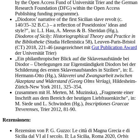
by the Open Access Fund of Universität Trier and the German
Research Foundation (DFG) within the Open Access
Publishing funding programme).
„Diodoros’ narrative of the first Sicilian slave revolt (c.
140/35–32 B.C.) – a reflection of Poseidonios’ ideas and
style?", in: L.I. Hau, A. Meeus & B. Sheridan (Hg.),
Diodoros of Sicily: Historiographical Theory and Practice in
the Bibliotheke
(Studia Hellenistica 58), Leuven-Paris-Bristol
(CT) 2018, 221-46 (ausgezeichnet mit
Gut Publication Award
der Universität Trier)
„Ein philanthropischer Blick auf die Sklavenaufstände bei
Diodor – Überlegungen zur Eigenständigkeit Diodors bei der
Schilderung des ersten Sklavenaufstandes in Sizilien“, in: E.
Hermann-Otto (Hg.),
Sklaverei und Zwangsarbeit zwischen
Akzeptanz und Widerstand (Georg Olms Verlag),
Hildesheim-
Zürich-New York 2011, 325–354.
(zusammen mit H. Merten, M. Muzinska), „Fragmente einer
Inschrift aus dem Bereich der heutigen Liebfrauenkirche", in:
M. Siede und L. Schwinden (Hg.),
Inscriptiones Graecae
Treverenses
, Trier 2012, 81-90.
Rezensionen:
Rezension von P. G. Guzzo: Le città di Magna Grecia e di
Sicilia dal VI al I secolo. II: La Sicilia, Roma 2020,
Orbis