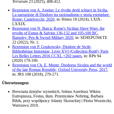
Terrarum
23 (2025), 408-412.
Rezension von A. Angius: Le rivolte degli schiavi in Sicilia.
La narrazione di Diodoro tra razionalismo e storia esemplare.
Rome: Castelvecchi, 2020
, in: Histos 18 (2024), LXIX-
LXXIX.
Rezension von N. Barca: Rome's Sicilian Slave Wars. the
revolts of Eunus & Salvius 136-132 and 105-100 BC,
Barnsley: Pen & Sword Military 2020
, in: SEHEPUNKTE
22 (2022), Nr. 1.
Rezension von P. Goukowsky, Diodore de Sicile,
Bibliothèque historique, Livre XVI (Collection Budé), Paris
Les Belles Lettres 2016 CCXL +202 pages
, in: RPh 94
(2020) 179-190.
Rezension von Ch. E. Muntz, Diodorus Siculus and the world
of the late Roman Republic, Oxford University Press, 2017
,
in: JRS 108 (2018), 270-271.
Übersetzungen:
Brewiaria dziejów rzymskich, Sektus Aureliusz Wiktor,
Eutropiusza, Festus, tłum. Przemysław Nehring, Barbara
Bibik, przy współpracy Jolanty Skorackiej i Piotra Wozniczki,
Warszawa 2010.