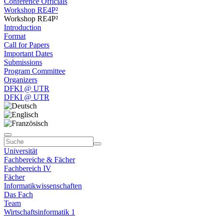
Conference Officials
Workshop RE4P²
Workshop RE4P²
Introduction
Format
Call for Papers
Important Dates
Submissions
Program Committee
Organizers
DFKI @ UTR
DFKI @ UTR
Universität
Fachbereiche & Fächer
Fachbereich IV
Fächer
Informatikwissenschaften
Das Fach
Team
Wirtschaftsinformatik 1