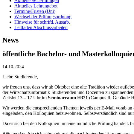
Aktuelle WI-Prüfungen
Aktuelles Lehrangebot
Termine/Fristen (Uni)
Wechsel der Prüfungsordnung
Hinweise für schriftl. Ausarb.
Leitfaden Abschlussarbeiten
News
öffentliche Bachelor- und Masterkolloquie
14.10.2024
Liebe Studierende,
wir freuen uns, dass wir ab Oktober eine alte Tradition wieder aufleb
der Wirtschaftsinformatik-Studierenden und Dozenten zu spannenden
Zeitslot 13 – 17 Uhr im
Seminarraum H321
(Campus II, Gebäude H,
Wir werden die entsprechenden Themen jeweils per E-Mail vorab an all
eingeladen, den Kolloquien beizuwohnen. Selbstverständlich sind nur 
Da es sich bei den Kolloquien um eine mündliche Prüfung handelt, bit
Bitte merken Sie sich schon einmal die nachfolgenden Termine vor: