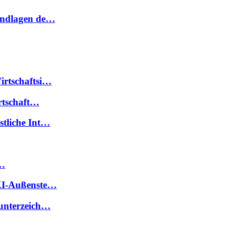
rundlagen de…
irtschaftsi…
irtschaft…
stliche Int…
 …
FKI-Außenste…
 unterzeich…