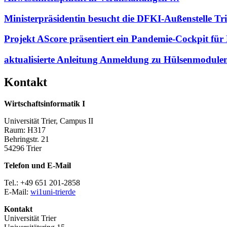
Ministerpräsidentin besucht die DFKI-Außenstelle Tr
Projekt AScore präsentiert ein Pandemie-Cockpit 
aktualisierte Anleitung Anmeldung zu Hülsenmodul
Kontakt
Wirtschaftsinformatik I
Universität Trier, Campus II
Raum: H317
Behringstr. 21
54296 Trier
Telefon und E-Mail
Tel.: +49 651 201-2858
E-Mail:
wi1
uni-trier
de
Kontakt
Universität Trier