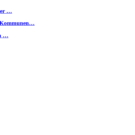
ier …
für Kommunen…
en …