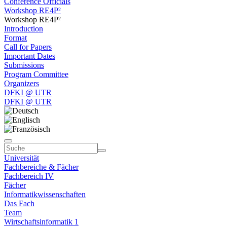
Conference Officials
Workshop RE4P²
Workshop RE4P²
Introduction
Format
Call for Papers
Important Dates
Submissions
Program Committee
Organizers
DFKI @ UTR
DFKI @ UTR
Universität
Fachbereiche & Fächer
Fachbereich IV
Fächer
Informatikwissenschaften
Das Fach
Team
Wirtschaftsinformatik 1