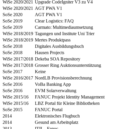
WiSe 2020/2021
Upgrade CodeIgniter V3 zu V4
WiSe 2020/2021
AGT PWA V1
SoSe 2020
AGT PWA V1
SoSe 2019
Clear Logistics: FAQ
SoSe 2019
Carmato: Multimediaumsetzung
WiSe 2018/2019
Tagungen und Institute Uni Trier
WiSe 2018/2019
Mertes Produktpass
SoSe 2018
Digitales Ausbildungsbuch
SoSe 2018
Hausen Projects
WiSe 2017/2018
Dekeba SOA Repository
WiSe 2017/2018
Grosser Ring Auktionsunterstützung
SoSe 2017
Keine
WiSe 2016/2017
NordLB Provisionsberechnung
SoSe 2016
VoBa Banking App
SoSe 2016
EVM Solarverwaltung
WiSe 2015/16
FANUC Projekt Identity Management
WiSe 2015/16
LBZ Portal für Kleine Bibliotheken
SoSe 2015
FANUC Portal
2014
Elektronisches Flugbuch
2014
Gesund am Arbeitsplatz
2013
ITIL - Fanuc