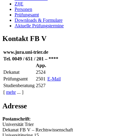
ZfjE
Personen
Prüfungsamt
Downloads & Formulare
Aktuelle Prüfungstermine
Kontakt FB V
www.jura.uni-trier.de
Tel. 0049 / 651 / 201 – ****
App.
Dekanat
2524
Prüfungsamt
2501
E-Mail
Studienberatung
2527
[
mehr
... ]
Adresse
Postanschrift
:
Universität Trier
Dekanat FB V – Rechtswissenschaft
Universitätsring 15