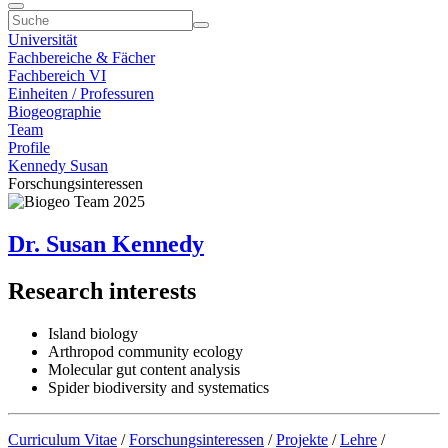
Universität
Fachbereiche & Fächer
Fachbereich VI
Einheiten / Professuren
Biogeographie
Team
Profile
Kennedy Susan
Forschungsinteressen
Dr. Susan Kennedy
Research interests
Island biology
Arthropod community ecology
Molecular gut content analysis
Spider biodiversity and systematics
Curriculum Vitae
/
Forschungsinteressen
/
Projekte
/
Lehre
/