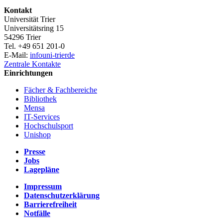
Kontakt
Universität Trier
Universitätsring 15
54296 Trier
Tel. +49 651 201-0
E-Mail:
info
uni-trier
de
Zentrale Kontakte
Einrichtungen
Fächer & Fachbereiche
Bibliothek
Mensa
IT-Services
Hochschulsport
Unishop
Presse
Jobs
Lagepläne
Impressum
Datenschutzerklärung
Barrierefreiheit
Notfälle