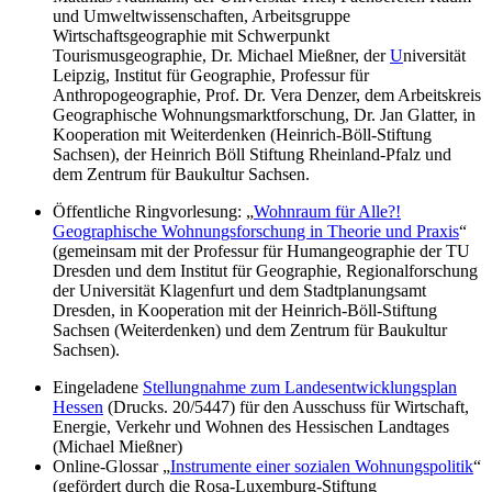
und Umweltwissenschaften, Arbeitsgruppe
Wirtschaftsgeographie mit Schwerpunkt
Tourismusgeographie, Dr. Michael Mießner, der
U
niversität
Leipzig, Institut für Geographie, Professur für
Anthropogeographie, Prof. Dr. Vera Denzer, dem Arbeitskreis
Geographische Wohnungsmarktforschung, Dr. Jan Glatter, in
Kooperation mit Weiterdenken (Heinrich-Böll-Stiftung
Sachsen), der Heinrich Böll Stiftung Rheinland-Pfalz und
dem Zentrum für Baukultur Sachsen.
Öffentliche Ringvorlesung: „
Wohnraum für Alle?!
Geographische Wohnungsforschung in Theorie und Praxis
“
(gemeinsam mit der Professur für Humangeographie der TU
Dresden und dem Institut für Geographie, Regionalforschung
der Universität Klagenfurt und dem Stadtplanungsamt
Dresden, in Kooperation mit der Heinrich-Böll-Stiftung
Sachsen (Weiterdenken) und dem Zentrum für Baukultur
Sachsen).
Eingeladene
Stellungnahme zum Landesentwicklungsplan
Hessen
(Drucks. 20/5447) für den Ausschuss für Wirtschaft,
Energie, Verkehr und Wohnen des Hessischen Landtages
(Michael Mießner)
Online-Glossar „
Instrumente einer sozialen Wohnungspolitik
“
(gefördert durch die Rosa-Luxemburg-Stiftung