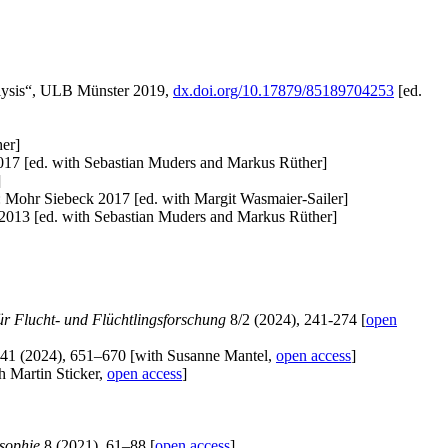
alysis“, ULB Münster 2019,
dx.doi.org/10.17879/85189704253
[ed.
her]
017 [ed. with Sebastian Muders and Markus Rüther]
]
 Mohr Siebeck 2017 [ed. with Margit Wasmaier-Sailer]
 2013 [ed. with Sebastian Muders and Markus Rüther]
 für Flucht- und Flüchtlingsforschung
8/2 (2024), 241-274 [
open
41 (2024), 651–670 [with Susanne Mantel,
open access
]
h Martin Sticker,
open access
]
osophie
8 (2021), 61–88 [
open access
]