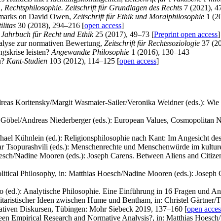
n,
Rechtsphilosophie. Zeitschrift für Grundlagen des Rechts
7 (2021), 4
 Remarks on David Owen,
Zeitschrift für Ethik und Moralphilosophie
1 (2
ilitas
30 (2018), 294–216 [
open access
]
?
Jahrbuch für Recht und Ethik
25 (2017), 49–73 [
Preprint open access
]
nalyse zur normativen Bewertung,
Zeitschrift für Rechtssoziologie
37 (20
ngskrise leisten?
Angewandte Philosophie
1 (2016), 130–143
u?
Kant-Studien
103 (2012), 114–125 [
open access
]
dreas Koritensky/Margit Wasmaier-Sailer/Veronika Weidner (eds.): Wie
rie Göbel/Andreas Niederberger (eds.): European Values, Cosmopolitan
ichael Kühnlein (ed.): Religionsphilosophie nach Kant: Im Angesicht de
Tsopurashvili (eds.): Menschenrechte und Menschenwürde im kulture
esch/Nadine Mooren (eds.): Joseph Carens. Between Aliens and Citize
olitical Philosophy, in: Matthias Hoesch/Nadine Mooren (eds.): Joseph
alo (ed.): Analytische Philosophie. Eine Einführung in 16 Fragen und 
tilitaristischer Ideen zwischen Hume und Bentham, in: Christel Gärt
ativen Diskursen, Tübingen: Mohr Siebeck 2019, 137–160 [
open acces
ween Empirical Research and Normative Analysis?, in: Matthias Hoesch