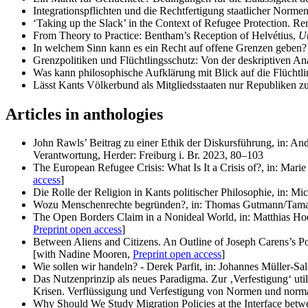
Integrationspflichten und die Rechtfertigung staatlicher Norme
‘Taking up the Slack’ in the Context of Refugee Protection.
From Theory to Practice: Bentham’s Reception of Helvétius,
Ut
In welchem Sinn kann es ein Recht auf offene Grenzen geben
Grenzpolitiken und Flüchtlingsschutz: Von der deskriptiven A
Was kann philosophische Aufklärung mit Blick auf die Flüchtli
Lässt Kants Völkerbund als Mitgliedsstaaten nur Republiken z
Articles in anthologies
John Rawls’ Beitrag zu einer Ethik der Diskursführung, in: An
Verantwortung, Herder: Freiburg i. Br. 2023, 80–103
The European Refugee Crisis: What Is It a Crisis of?, in: Ma
access
]
Die Rolle der Religion in Kants politischer Philosophie, in: M
Wozu Menschenrechte begründen?, in: Thomas Gutmann/Tamar 
The Open Borders Claim in a Nonideal World, in: Matthias Ho
Preprint open access
]
Between Aliens and Citizens. An Outline of Joseph Carens’s P
[with Nadine Mooren,
Preprint open access
]
Wie sollen wir handeln? - Derek Parfit, in: Johannes Müller-S
Das Nutzenprinzip als neues Paradigma. Zur ‚Verfestigung‘ u
Krisen. Verflüssigung und Verfestigung von Normen und norm
Why Should We Study Migration Policies at the Interface bet