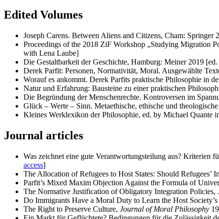
Edited Volumes
Joseph Carens. Between Aliens and Citizens, Cham: Springer 
Proceedings of the 2018 ZiF Workshop „Studying Migration Po
with Lena Laube]
Die Gestaltbarkeit der Geschichte, Hamburg: Meiner 2019 [ed.
Derek Parfit: Personen, Normativität, Moral. Ausgewählte Tex
Worauf es ankommt. Derek Parfits praktische Philosophie in 
Natur und Erfahrung: Bausteine zu einer praktischen Philosoph
Die Begründung der Menschenrechte. Kontroversen im Spannung
Glück – Werte – Sinn. Metaethische, ethische und theologisch
Kleines Werklexikon der Philosophie, ed. by Michael Quante in
Journal articles
Was zeichnet eine gute Verantwortungsteilung aus? Kriterien fü
access
]
The Allocation of Refugees to Host States: Should Refugees’ I
Parfit’s Mixed Maxim Objection Against the Formula of Unive
The Normative Justification of Obligatory Integration Policies,
Do Immigrants Have a Moral Duty to Learn the Host Society’
The Right to Preserve Culture,
Journal of Moral Philosophy
19
Ein Markt für Geflüchtete? Bedingungen für die Zulässigkeit d