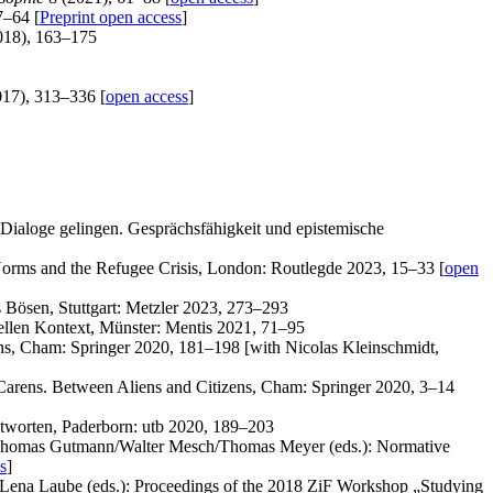
7–64 [
Preprint open access
]
018), 163–175
17), 313–336 [
open access
]
 Dialoge gelingen. Gesprächsfähigkeit und epistemische
 Norms and the Refugee Crisis, London: Routlegde 2023, 15–33 [
open
s Bösen, Stuttgart: Metzler 2023, 273–293
llen Kontext, Münster: Mentis 2021, 71–95
ns, Cham: Springer 2020, 181–198 [with Nicolas Kleinschmidt,
 Carens. Between Aliens and Citizens, Cham: Springer 2020, 3–14
Antworten, Paderborn: utb 2020, 189–203
ner/Thomas Gutmann/Walter Mesch/Thomas Meyer (eds.): Normative
s
]
/Lena Laube (eds.): Proceedings of the 2018 ZiF Workshop „Studying