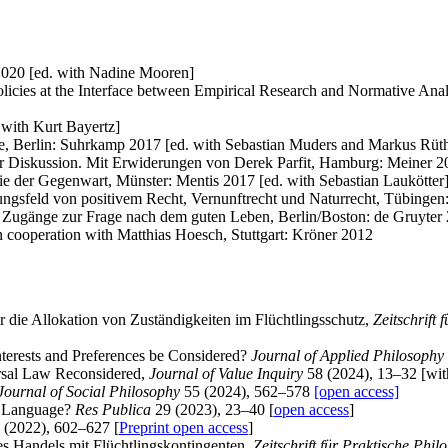
2020 [ed. with Nadine Mooren]
licies at the Interface between Empirical Research and Normative An
 with Kurt Bayertz]
te, Berlin: Suhrkamp 2017 [ed. with Sebastian Muders and Markus Rüt
der Diskussion. Mit Erwiderungen von Derek Parfit, Hamburg: Meiner 2
ie der Gegenwart, Münster: Mentis 2017 [ed. with Sebastian Laukötter
sfeld von positivem Recht, Vernunftrecht und Naturrecht, Tübingen:
e Zugänge zur Frage nach dem guten Leben, Berlin/Boston: de Gruyter
 cooperation with Matthias Hoesch, Stuttgart: Kröner 2012
r die Allokation von Zuständigkeiten im Flüchtlingsschutz,
Zeitschrift
nterests and Preferences be Considered?
Journal of Applied Philosophy
rsal Law Reconsidered,
Journal of Value Inquiry
58 (2024), 13–32 [wit
Journal of Social Philosophy
55 (2024), 562–578
[open access]
s Language?
Res Publica
29 (2023), 23–40 [
open access
]
 (2022), 602–627 [
Preprint open access
]
es Handels mit Flüchtlingskontingenten,
Zeitschrift für Praktische Phil