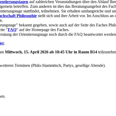
entierungstagen
auf zahlreichen Veranstaltungen über den Ablauf Ihre
emein betreffen. Zum anderen ist dies das Beratungsangebot des Faches
tierungstage stattfindet, teilnehmen. Sie erhalten umfangreiche und um
achschaft Philosophie
stellt sich und ihre Arbeit vor. Im Anschluss an
n.
ierungstage" bekannt gegeben, sowie auch auf der Seite des Faches Phi
ite "
FAQ
" auf der Homepage des Faches.
nberatung der Orientierungstage noch durch die FAQ beantwortet werde
ier
.
am
Mittwoch, 15. April 2026 ab 18:45 Uhr in Raum B14
teilzunehm
eiteren Terminen (Philo-Stammtisch, Partys, gesellige Abende).
sen.