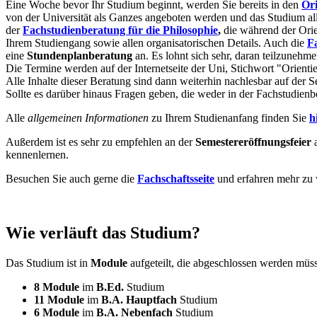
Eine Woche bevor Ihr Studium beginnt, werden Sie bereits in den
Ori
von der Universität als Ganzes angeboten werden und das Studium allg
der
Fachstudienberatung für die Philosophie
,
die während der Orien
Ihrem Studiengang sowie allen organisatorischen Details. Auch die
F
eine
Stundenplanberatung
an. Es lohnt sich sehr, daran teilzunehme
Die Termine werden auf der Internetseite der Uni, Stichwort "Orient
Alle Inhalte dieser Beratung sind dann weiterhin nachlesbar auf der Se
Sollte es darüber hinaus Fragen geben, die weder in der Fachstudie
Alle
allgemeinen Informationen
zu Ihrem Studienanfang finden Sie
h
Außerdem ist es sehr zu empfehlen an der
Semestereröffnungsfeier
kennenlernen.
Besuchen Sie auch gerne die
Fachschaftsseite
und erfahren mehr zu w
Wie verläuft das Studium?
Das Studium ist in
Module
aufgeteilt, die abgeschlossen werden müs
8 Module
im
B.Ed.
Studium
11 Module
im
B.A. Hauptfach
Studium
6 Module
im
B.A. Nebenfach
Studium