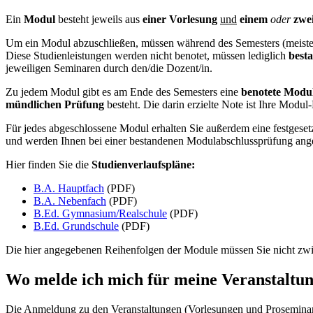
Ein
Modul
besteht jeweils aus
einer Vorlesung
und
einem
oder
zwe
Um ein Modul abzuschließen, müssen während des Semesters (meiste
Diese Studienleistungen werden nicht benotet, müssen lediglich
best
jeweiligen Seminaren durch den/die Dozent/in.
Zu jedem Modul gibt es am Ende des Semesters eine
benotete
Modul
mündlichen Prüfung
besteht. Die darin erzielte Note ist Ihre Modu
Für jedes abgeschlossene Modul erhalten Sie außerdem eine festgese
und werden Ihnen bei einer bestandenen Modulabschlussprüfung ange
Hier finden Sie die
Studienverlaufspläne:
B.A. Hauptfach
(PDF)
B.A. Nebenfach
(PDF)
B.Ed. Gymnasium/Realschule
(PDF)
B.Ed. Grundschule
(PDF)
Die hier angegebenen Reihenfolgen der Module müssen Sie nicht zwi
Wo melde ich mich für meine Veranstalt
Die Anmeldung zu den Veranstaltungen (Vorlesungen und Proseminar