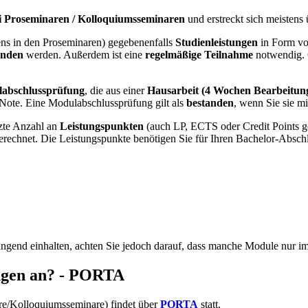
i Proseminaren / Kolloquiumsseminaren
und erstreckt sich meistens
ns in den Proseminaren) gegebenenfalls
Studienleistungen
in Form von
anden
werden. Außerdem ist eine
regelmäßige Teilnahme
notwendig. 
abschlussprüfung
, die aus einer
Hausarbeit (4 Wochen Bearbeitung
l-Note. Eine Modulabschlussprüfung gilt als
bestanden
, wenn Sie sie m
tzte Anzahl an
Leistungspunkten
(auch LP, ECTS oder Credit Points g
rechnet. Die Leistungspunkte benötigen Sie für Ihren Bachelor-Abschl
ngend einhalten, achten Sie jedoch darauf, dass manche Module nur 
ungen an? - PORTA
e/Kolloquiumsseminare) findet über
PORTA
statt.