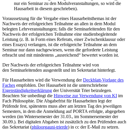
nur ein Seminar zu den Modulveranstaltungen, so wird die
Hausarbeit in diesem geschrieben).
Voraussetzung für die Vergabe eines Hausarbeitsthemas ist der
Nachweis der erfolgreichen Teilnahme an allen in dem Modul
belegten Lehrveranstaltungen; falls die Seminarleitenden für den
Nachweis der erfolgreichen Teilnahme eine studienbegleitende
Leistung (z. B. in Form eines Referats, einer Zwischenklausur oder
eines Essays) verlangen, ist die erfolgreiche Teilnahme an dem
Seminar nur dann nachgewiesen, wenn die geforderte Leistung
erbracht und mit mindestens „ausreichend“ bewertet worden ist.
Der Nachweis der erfolgreichen Teilnahme wird von
den Seminarleitenden ausgestellt und im Sekretariat hinterlegt.
Für Hausarbeiten wird die Verwendung der
Deckblatt-Vorlage des
Faches
empfohlen. Der Hausarbeit ist die unterschriebene
Eigenständigkeitserklärung
der Universität Trier beizulegen.
Beachten Sie unbedingt die
Hinweise zur Verwendung von KI
im
Fach Philosophie. Die Abgabefrist für Hausarbeiten legt der
Prüfende fest, spätestens muss aber am letzten Tag des jeweiligen
Semesters, in dem die Anmeldung auf PORTA erfolgte, abgegeben
werden (im Wintersemester der 31.03., im Sommersemester der
30.09.). Bei digitalen Abgaben ist zusätzlich zu den Prüfenden auch
das Sekretariat (
philoorga
uni-trier
de
) in cc der E-Mail zu setzen.