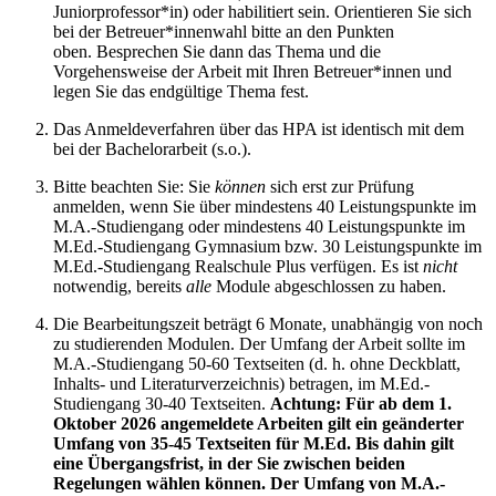
Juniorprofessor*in) oder habilitiert sein. Orientieren Sie sich
bei der Betreuer*innenwahl bitte an den Punkten
oben. Besprechen Sie dann das Thema und die
Vorgehensweise der Arbeit mit Ihren Betreuer*innen und
legen Sie das endgültige Thema fest.
Das Anmeldeverfahren über das HPA ist identisch mit dem
bei der Bachelorarbeit (s.o.).
Bitte beachten Sie: Sie
können
sich erst zur Prüfung
anmelden, wenn Sie über mindestens 40 Leistungspunkte im
M.A.-Studiengang oder mindestens 40 Leistungspunkte im
M.Ed.-Studiengang Gymnasium bzw. 30 Leistungspunkte im
M.Ed.-Studiengang Realschule Plus verfügen. Es ist
nicht
notwendig, bereits
alle
Module abgeschlossen zu haben.
Die Bearbeitungszeit beträgt 6 Monate, unabhängig von noch
zu studierenden Modulen. Der Umfang der Arbeit sollte im
M.A.-Studiengang 50-60 Textseiten (d. h. ohne Deckblatt,
Inhalts- und Literaturverzeichnis) betragen, im M.Ed.-
Studiengang 30-40 Textseiten.
Achtung: Für ab dem 1.
Oktober 2026 angemeldete Arbeiten gilt ein geänderter
Umfang von 35-45 Textseiten für M.Ed. Bis dahin gilt
eine Übergangsfrist, in der Sie zwischen beiden
Regelungen wählen können.
Der Umfang von M.A.-