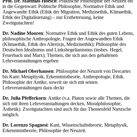
Prof. Dr. Matthias Hoesch
: Praktische Philosophie der Neuzeit bis
in die Gegenwart: Politische Philosophie, Normative Ethik und
Angewandte Ethik (Ethik der Migration, Medizinethik, Klimaethik,
Ethik der Digitalisierung) – nur Erstbetreuung, keine
Zweitgutachten!
Dr. Nadine Mooren
: Normative Ethik und Ethik des guten Lebens,
philosophische Anthropologie, Fragen der Angewandten Ethik
(Klimaethik, Ethik des Alter(n)s, Medizinethik); Philosophie des
Deutschen Idealismus und Linkshegelianismus (insbes. Hegel,
Feuerbach und Marx); Themen, die sich aus den gehaltenen
Lehrveranstaltungen ergeben
Dr. Michael Oberhausen
: Philosophie der Neuzeit von Descartes
bis Kant: Metaphysik, Erkenntnistheorie, Anthropologie, Ethik.
Philosophie der Antike, soweit sie sich mit seinen
Lehrveranstaltungen dazu deckt
Dr. Julia Pfefferkorn
: Antike (v.a. Platon sowie alle Themen, die
sich mit ihren Lehrveranstaltungen decken, Moralphilosophie,
Ästhetik). Zweitgutachten sind auch für das Themenfeld Nietzsche
möglich.
Dr. Lorenzo Spagnesi
: Kant, Wissenschaftstheorie, Metaphysik,
Erkenntnistheorie, Philosophie der Neuzeit.