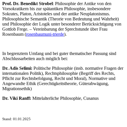
Prof. Dr. Benedikt Strobel
: Philosophie der Antike von den
Vorsokratikern bis zur spätantiken Philosophie, insbesondere
Sokrates, Platon, Aristoteles und der antike Neuplatonismus.
Philosophische Semantik (Theorie von Bedeutung und Wahrheit)
und Philosophie der Logik unter besonderer Berücksichtigung von
Gottlob Frege. – Vereinbarung der Sprechstunde über Frau
Rosenbaum (
rosenbaum
uni-trier
de
).
In begrenztem Umfang und bei guter thematischer Passung sind
Abschlussarbeiten auch möglich bei:
Dr. Adis Selimi:
Politische Philosophie (insb. normative Fragen der
internationalen Politik), Rechtsphilosophie (Begriff des Rechts,
Pflicht zur Rechtsbefolgung, Recht und Moral), Normative und
Angewandte Ethik (Gerechtigkeitstheorie, Güterabwägung,
Migrationsethik)
Dr. Viki Ranff:
Mittelalterliche Philosophie, Cusanus
Stand: 01.01.2025