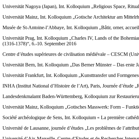
Universität Nagoya (Japan), Int. Kolloquium „Religious Space, Ritu
Universität Mainz, Int. Kolloquium „Gotische Architektur am Mitte
Musée de St-Antoine-l’Abbaye, Int. Kolloquium „Bâtir, orner, accueil
Universität Prag, Int. Kolloquium „Charles IV, Lands of the Bohemia
(1316-1378)“, 6.-10. September 2016
Centre d’études supérieures de civilisation médiévale – CESCM (Uni
Universität Bern, Int. Kolloquium „Das Berner Münster – Das erste
Universität Frankfurt, Int. Kolloquium „Kunsttransfer und Formgenes
INHA (Institut National d’Histoire de l’Art), Paris, Journée d’étude „R
Landesdenkmalamt Baden-Württemberg, Kolloquium zur Restaurierung
Universität Mainz, Kolloquium „Gotisches Masswerk: Form – Funkt
Société archéologique de Sens, Int. Kolloquium « La première cathédr
Université de Lausanne, journée d’études „Les problèmes de l’attributi
Université d’Aix-Marseille, Centre d’Etudes et de Recherches Internat