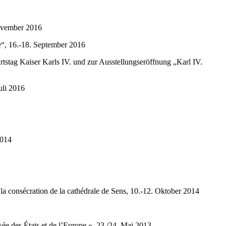
 November 2016
ye“, 16.-18. September 2016
tstag Kaiser Karls IV. und zur Ausstellungseröffnung „Karl IV.
Juli 2016
 2014
 la consécration de la cathédrale de Sens, 10.-12. Oktober 2014
isée des États et de l’Europe », 23./24. Mai 2013