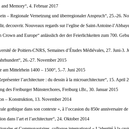
al and Memory“, 4. Februar 2017
lrhein – Regionale Vernetzung und überregionaler Anspruch“, 25.-26.
lir, decouvrir. Nouveaux regards sur l’eglise de Saint-Antoine-l’Abba
n Crown and Europe“ anlässlich der der Feierlichkeiten zum 700. Gebur
versité de Poitiers-CNRS, Semaines d’Études Médiévales, 27. Juni-3. 
 Jahrhundert“, 26.-27. November 2015
e am Mittelrhein 1400 – 1500“, 5.-7. Juni 2015
eprésenter l’architecture : du dessin à la microarchitecture“, 15. April
 des Freiburger Münsterchores, Freiburg i.Br., 30. Januar 2015
ion – Konstruktion, 13. November 2014
ale gothique dans son contexte », à l’occasion du 850e anniversaire de
on dans l’art et l’architecture“, 24. Oktober 2014
ionales et Communautaires, colloque international « L’identité à la cro