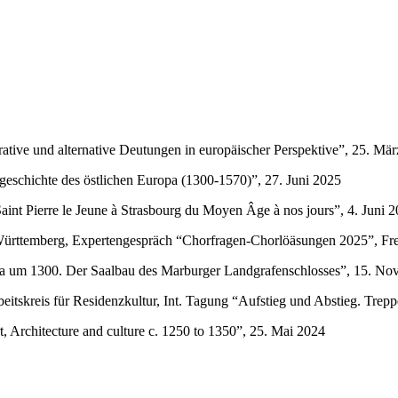
ative und alternative Deutungen in europäischer Perspektive”, 25. Mä
schichte des östlichen Europa (1300-1570)”, 27. Juni 2025
 Saint Pierre le Jeune à Strasbourg du Moyen Âge à nos jours”, 4. Juni 
rttemberg, Expertengespräch “Chorfragen-Chorlöäsungen 2025”, Freib
ropa um 1300. Der Saalbau des Marburger Landgrafenschlosses”, 15. N
eitskreis für Residenzkultur, Int. Tagung “Aufstieg und Abstieg. Tre
, Architecture and culture c. 1250 to 1350”, 25. Mai 2024