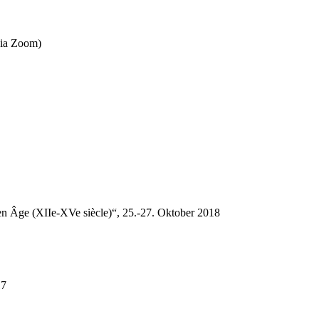
(via Zoom)
yen Âge (XIIe-XVe siècle)“, 25.-27. Oktober 2018
17