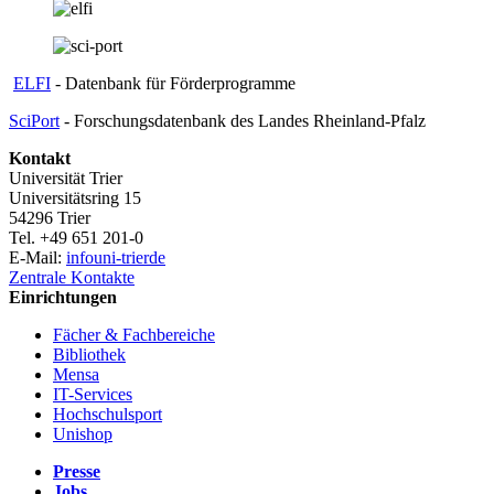
ELFI
- Datenbank für Förderprogramme
SciPort
- Forschungsdatenbank des Landes Rheinland-Pfalz
Kontakt
Universität Trier
Universitätsring 15
54296 Trier
Tel. +49 651 201-0
E-Mail:
info
uni-trier
de
Zentrale Kontakte
Einrichtungen
Fächer & Fachbereiche
Bibliothek
Mensa
IT-Services
Hochschulsport
Unishop
Presse
Jobs