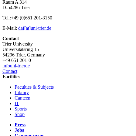
Raum A 314
D-54286 Trier
Tel.:+49 (0)651 201-3150
E-Mail:
daf[at]uni-trier.de
Contact
Trier University
Universitätsring 15
54296 Trier, Germany
+49 651 201-0
info
uni-trier
de
Contact
Facilities
Faculties & Subjects
Library
Canteen
IT
Sports
Shop
Press
Jobs
Campus maps