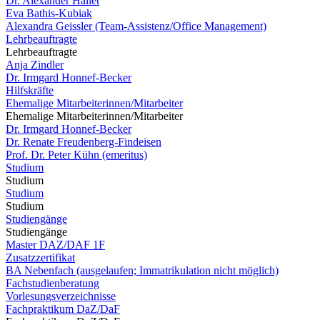
Dr. Alexander Hallet
Eva Bathis-Kubiak
Alexandra Geissler (Team-Assistenz/Office Management)
Lehrbeauftragte
Lehrbeauftragte
Anja Zindler
Dr. Irmgard Honnef-Becker
Hilfskräfte
Ehemalige Mitarbeiterinnen/Mitarbeiter
Ehemalige Mitarbeiterinnen/Mitarbeiter
Dr. Irmgard Honnef-Becker
Dr. Renate Freudenberg-Findeisen
Prof. Dr. Peter Kühn (emeritus)
Studium
Studium
Studium
Studium
Studiengänge
Studiengänge
Master DAZ/DAF 1F
Zusatzzertifikat
BA Nebenfach (ausgelaufen; Immatrikulation nicht möglich)
Fachstudienberatung
Vorlesungsverzeichnisse
Fachpraktikum DaZ/DaF