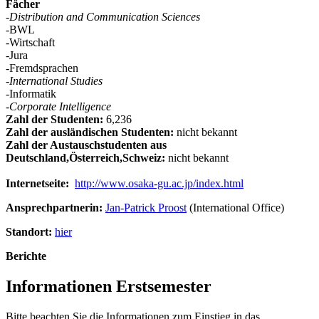
Fächer
-
Distribution and Communication Sciences
-BWL
-Wirtschaft
-Jura
-Fremdsprachen
-
International Studies
-Informatik
-
Corporate Intelligence
Zahl der Studenten:
6,236
Zahl der ausländischen Studenten:
nicht bekannt
Zahl der Austauschstudenten aus
Deutschland,Österreich,Schweiz:
nicht bekannt
Internetseite:
http://www.osaka-gu.ac.jp/index.html
Ansprechpartnerin:
Jan-Patrick Proost
(International Office)
Standort:
hier
Berichte
Informationen Erstsemester
Bitte beachten Sie die Informationen zum Einstieg in das