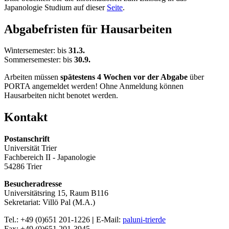
Japanologie Studium auf dieser
Seite
.
Abgabefristen für Hausarbeiten
Wintersemester: bis
31.3.
Sommersemester: bis
30.9.
Arbeiten müssen
spätestens 4 Wochen vor der Abgabe
über
PORTA angemeldet werden! Ohne Anmeldung können
Hausarbeiten nicht benotet werden.
Kontakt
Postanschrift
Universität Trier
Fachbereich II - Japanologie
54286 Trier
Besucheradresse
Universitätsring 15, Raum B116
Sekretariat: Villö Pal (M.A.)
Tel.: +49 (0)651 201-1226
|
E-Mail:
pal
uni-trier
de
Fax: +49 (0)651 201-3945