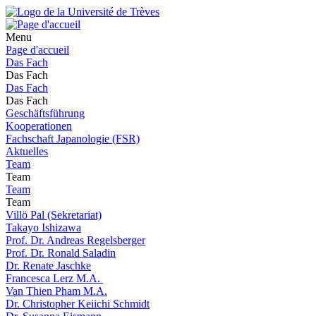
Menu
Page d'accueil
Das Fach
Das Fach
Das Fach
Das Fach
Geschäftsführung
Kooperationen
Fachschaft Japanologie (FSR)
Aktuelles
Team
Team
Team
Team
Villö Pal (Sekretariat)
Takayo Ishizawa
Prof. Dr. Andreas Regelsberger
Prof. Dr. Ronald Saladin
Dr. Renate Jaschke
Francesca Lerz M.A.
Van Thien Pham M.A.
Dr. Christopher Keiichi Schmidt