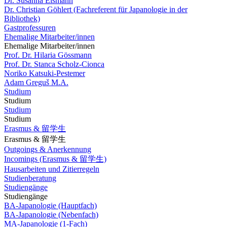
Dr. Susanna Eismann
Dr. Christian Göhlert (Fachreferent für Japanologie in der
Bibliothek)
Gastprofessuren
Ehemalige Mitarbeiter/innen
Ehemalige Mitarbeiter/innen
Prof. Dr. Hilaria Gössmann
Prof. Dr. Stanca Scholz-Cionca
Noriko Katsuki-Pestemer
Adam Greguš M.A.
Studium
Studium
Studium
Studium
Erasmus & 留学生
Erasmus & 留学生
Outgoings & Anerkennung
Incomings (Erasmus & 留学生)
Hausarbeiten und Zitierregeln
Studienberatung
Studiengänge
Studiengänge
BA-Japanologie (Hauptfach)
BA-Japanologie (Nebenfach)
MA-Japanologie (1-Fach)