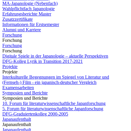
MA-Japanologie (Nebenfach)
Wahlpflichtfach Japanologie
Erfahrungsberichte Master
Zusatzzertifikate
Informationen für Erstsemester
Alumni und Karriere
Forschung
Forschung
Forschung
Forschung
Digitale Spiele in der Japanologie – aktuelle Perspektiven
DFG-Kolleg Lyrik in Transition 2017-2021
Projekte
Projekte
Interkulturelle Begegnungen im Spiegel von Literatur und
(Fernseh-) Film - ein japanisch-deutscher Vergleich
Examensarbeiten
Symposien und Berichte
Symposien und Berichte
10. Forum für literaturwissenschaftliche Japanforschung
5. Forum für literaturwissenschaftliche Japanforschung
DFG-Graduiertenkolleg 2000-2005
Japanaufenthalt
Japanaufenthalt
Japanaufenthalt