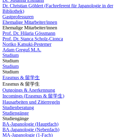
Dr. Susanna Eismann
Dr. Christian Göhlert (Fachreferent für Japanologie in der
Bibliothek)
Gastprofessuren
Ehemalige Mitarbeiter/innen
Ehemalige Mitarbeiter/innen
Prof. Dr. Hilaria Gössmann
Prof. Dr. Stanca Scholz-Cionca
Noriko Katsuki-Pestemer
Adam Greguš M.A.
Studium
Studium
Studium
Studium
Erasmus & 留学生
Erasmus & 留学生
Outgoings & Anerkennung
Incomings (Erasmus & 留学生)
Hausarbeiten und Zitierregeln
Studienberatung
Studiengänge
Studiengänge
BA-Japanologie (Hauptfach)
BA-Japanologie (Nebenfach)
MA-Japanologie (1-Fach)