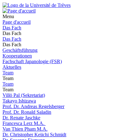
Menu
Page d'accueil
Das Fach
Das Fach
Das Fach
Das Fach
Geschäftsführung
Kooperationen
Fachschaft Japanologie (FSR)
Aktuelles
Team
Team
Team
Team
Villö Pal (Sekretariat)
Takayo Ishizawa
Prof. Dr. Andreas Regelsberger
Prof. Dr. Ronald Saladin
Dr. Renate Jaschke
Francesca Lerz M.A.
Van Thien Pham M.A.
Dr. Christopher Keiichi Schmidt