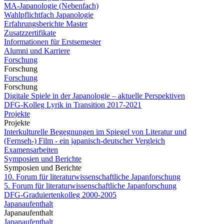
MA-Japanologie (Nebenfach)
Wahlpflichtfach Japanologie
Erfahrungsberichte Master
Zusatzzertifikate
Informationen für Erstsemester
Alumni und Karriere
Forschung
Forschung
Forschung
Forschung
Digitale Spiele in der Japanologie – aktuelle Perspektiven
DFG-Kolleg Lyrik in Transition 2017-2021
Projekte
Projekte
Interkulturelle Begegnungen im Spiegel von Literatur und
(Fernseh-) Film - ein japanisch-deutscher Vergleich
Examensarbeiten
Symposien und Berichte
Symposien und Berichte
10. Forum für literaturwissenschaftliche Japanforschung
5. Forum für literaturwissenschaftliche Japanforschung
DFG-Graduiertenkolleg 2000-2005
Japanaufenthalt
Japanaufenthalt
Japanaufenthalt