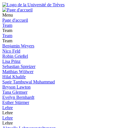
Menu
Page d'accueil
Team
Team
Team
Team
Benjamin Weyers
Nico Feld
Robin Grießel
Lisa Prinz
Sebastian Spreizer
Matthias Wölwer
Hilal Khalife
Sagir Tambuwal Muhammad
Bryson Lawton
Tana Glemser
Evelyn Bernhardt
Esther Stürmer
Lehre
Lehre
Lehre
Lehre