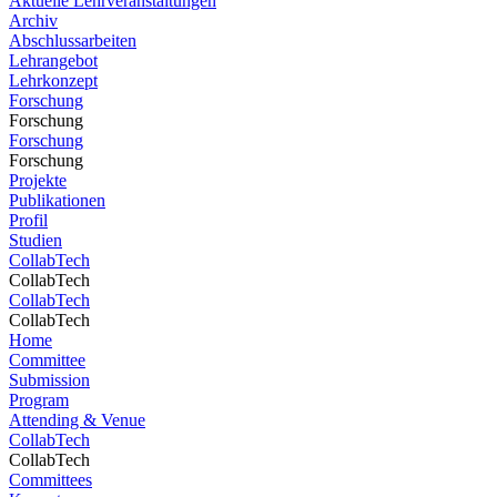
Aktuelle Lehrveranstaltungen
Archiv
Abschlussarbeiten
Lehrangebot
Lehrkonzept
Forschung
Forschung
Forschung
Forschung
Projekte
Publikationen
Profil
Studien
CollabTech
CollabTech
CollabTech
CollabTech
Home
Committee
Submission
Program
Attending & Venue
CollabTech
CollabTech
Committees