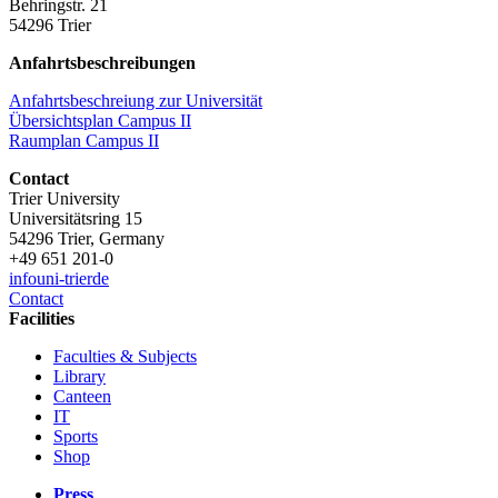
Behringstr. 21
54296 Trier
Anfahrtsbeschreibungen
Anfahrtsbeschreiung zur Universität
Übersichtsplan Campus II
Raumplan Campus II
Contact
Trier University
Universitätsring 15
54296 Trier, Germany
+49 651 201-0
info
uni-trier
de
Contact
Facilities
Faculties & Subjects
Library
Canteen
IT
Sports
Shop
Press