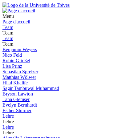
Menu
Page d'accueil
Team
Team
Team
Team
Benjamin Weyers
Nico Feld
Robin Grießel
Lisa Prinz
Sebastian Spreizer
Matthias Wölwer
Hilal Khalife
Sagir Tambuwal Muhammad
Bryson Lawton
Tana Glemser
Evelyn Bernhardt
Esther Stürmer
Lehre
Lehre
Lehre
Lehre