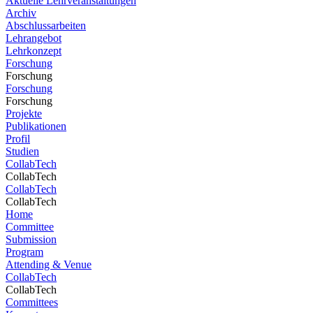
Aktuelle Lehrveranstaltungen
Archiv
Abschlussarbeiten
Lehrangebot
Lehrkonzept
Forschung
Forschung
Forschung
Forschung
Projekte
Publikationen
Profil
Studien
CollabTech
CollabTech
CollabTech
CollabTech
Home
Committee
Submission
Program
Attending & Venue
CollabTech
CollabTech
Committees