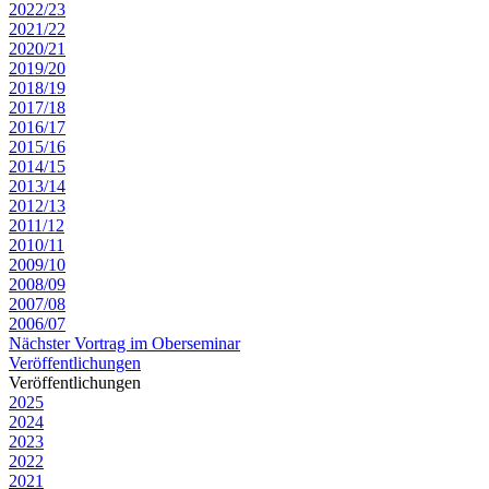
2022/23
2021/22
2020/21
2019/20
2018/19
2017/18
2016/17
2015/16
2014/15
2013/14
2012/13
2011/12
2010/11
2009/10
2008/09
2007/08
2006/07
Nächster Vortrag im Oberseminar
Veröffentlichungen
Veröffentlichungen
2025
2024
2023
2022
2021