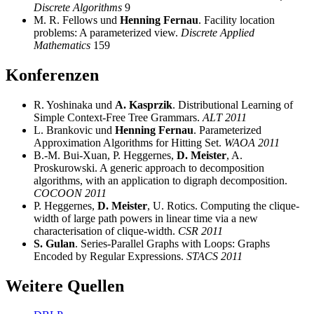
Discrete Algorithms
9
M. R. Fellows und
Henning Fernau
. Facility location
problems: A parameterized view.
Discrete Applied
Mathematics
159
Konferenzen
R. Yoshinaka und
A. Kasprzik
. Distributional Learning of
Simple Context-Free Tree Grammars.
ALT 2011
L. Brankovic und
Henning Fernau
. Parameterized
Approximation Algorithms for Hitting Set.
WAOA 2011
B.-M. Bui-Xuan, P. Heggernes,
D. Meister
, A.
Proskurowski. A generic approach to decomposition
algorithms, with an application to digraph decomposition.
COCOON 2011
P. Heggernes,
D. Meister
, U. Rotics. Computing the clique-
width of large path powers in linear time via a new
characterisation of clique-width.
CSR 2011
S. Gulan
. Series-Parallel Graphs with Loops: Graphs
Encoded by Regular Expressions.
STACS 2011
Weitere Quellen