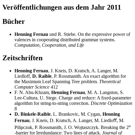
Veröffentlichungen aus dem Jahr 2011
Bücher
Henning Fernau
und R. Stiebe. On the expressive power of
valences in cooperating distributed grammar systems.
Computation, Cooperation, and Life
Zeitschriften
Henning Fernau
, J. Kneis, D. Kratsch, A. Langer, M.
Liedloff,
D. Raible
, P. Rossmanith. An exact algorithm for
the Maximum Leaf Spanning Tree problem.
Theoretical
Computer Science
412
F. N. Abu-Khzam,
Henning Fernau
, M. A. Langston, S.
Lee-Cultura, U. Stege. Charge and reduce: A ﬁxed-parameter
algorithm for string-to-string correction.
Discrete Optimization
8
D. Binkele-Raible
, L. Brankovic, M. Cygan,
Henning
Fernau
, J. Kneis, D. Kratsch, A. Langer, M. Liedloﬀ, M.
n
Pilipczuk, P. Rossmanith, J. O. Wojtaszczyk. Breaking the 2
-barrier for Irredundance: Two lines of attack.
Journal of