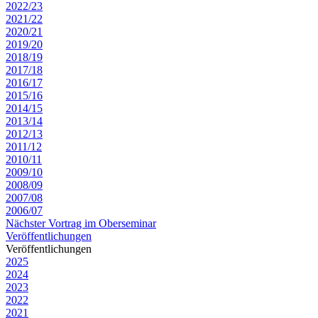
2022/23
2021/22
2020/21
2019/20
2018/19
2017/18
2016/17
2015/16
2014/15
2013/14
2012/13
2011/12
2010/11
2009/10
2008/09
2007/08
2006/07
Nächster Vortrag im Oberseminar
Veröffentlichungen
Veröffentlichungen
2025
2024
2023
2022
2021