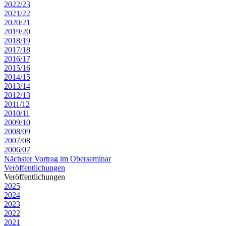
2022/23
2021/22
2020/21
2019/20
2018/19
2017/18
2016/17
2015/16
2014/15
2013/14
2012/13
2011/12
2010/11
2009/10
2008/09
2007/08
2006/07
Nächster Vortrag im Oberseminar
Veröffentlichungen
Veröffentlichungen
2025
2024
2023
2022
2021