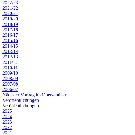
2022/23
2021/22
2020/21
2019/20
2018/19
2017/18
2016/17
2015/16
2014/15
2013/14
2012/13
2011/12
2010/11
2009/10
2008/09
2007/08
2006/07
Nächster Vortrag im Oberseminar
Veröffentlichungen
Veröffentlichungen
2025
2024
2023
2022
2021