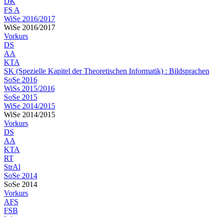
DK
FS A
WiSe 2016/2017
WiSe 2016/2017
Vorkurs
DS
AA
KTA
SK (Spezielle Kapitel der Theoretischen Informatik) : Bildsprachen
SoSe 2016
WiSs 2015/2016
SoSe 2015
WiSe 2014/2015
WiSe 2014/2015
Vorkurs
DS
AA
KTA
RT
StrAl
SoSe 2014
SoSe 2014
Vorkurs
AFS
FSB