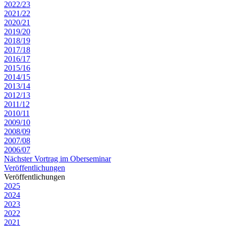
2022/23
2021/22
2020/21
2019/20
2018/19
2017/18
2016/17
2015/16
2014/15
2013/14
2012/13
2011/12
2010/11
2009/10
2008/09
2007/08
2006/07
Nächster Vortrag im Oberseminar
Veröffentlichungen
Veröffentlichungen
2025
2024
2023
2022
2021