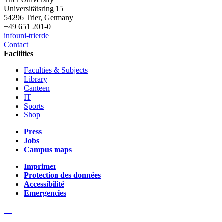
Universitätsring 15
54296 Trier, Germany
+49 651 201-0
info
uni-trier
de
Contact
Facilities
Faculties & Subjects
Library
Canteen
IT
Sports
Shop
Press
Jobs
Campus maps
Imprimer
Protection des données
Accessibilité
Emergencies