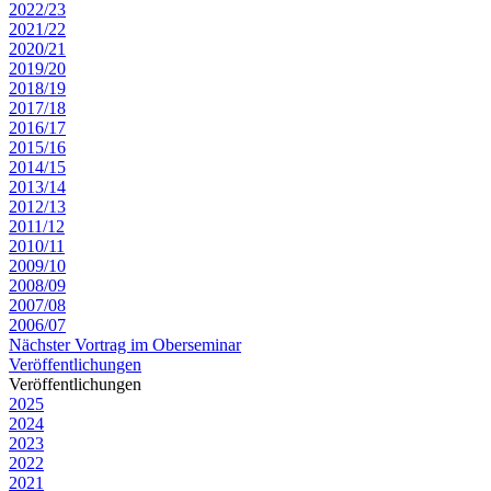
2022/23
2021/22
2020/21
2019/20
2018/19
2017/18
2016/17
2015/16
2014/15
2013/14
2012/13
2011/12
2010/11
2009/10
2008/09
2007/08
2006/07
Nächster Vortrag im Oberseminar
Veröffentlichungen
Veröffentlichungen
2025
2024
2023
2022
2021