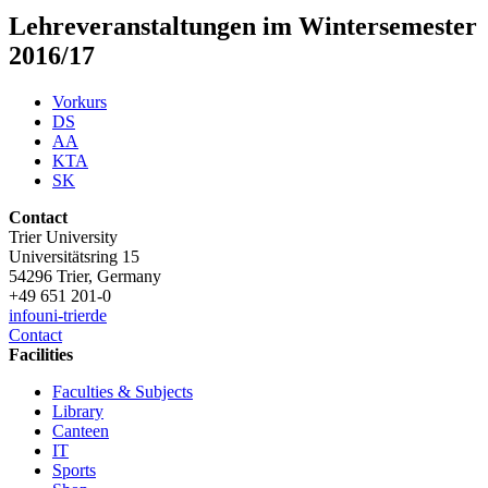
Lehreveranstaltungen im Wintersemester
2016/17
Vorkurs
DS
AA
KTA
SK
Contact
Trier University
Universitätsring 15
54296 Trier, Germany
+49 651 201-0
info
uni-trier
de
Contact
Facilities
Faculties & Subjects
Library
Canteen
IT
Sports