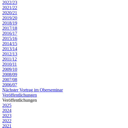
2022/23
2021/22
2020/21
2019/20
2018/19
2017/18
2016/17
2015/16
2014/15
2013/14
2012/13
2011/12
2010/11
2009/10
2008/09
2007/08
2006/07
Nächster Vortrag im Oberseminar
Veröffentlichungen
Veröffentlichungen
2025
2024
2023
2022
2021