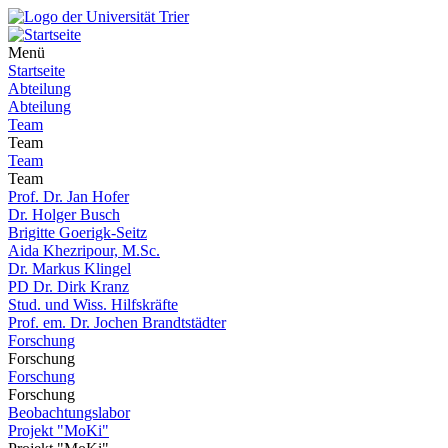
Menü
Startseite
Abteilung
Abteilung
Team
Team
Team
Team
Prof. Dr. Jan Hofer
Dr. Holger Busch
Brigitte Goerigk-Seitz
Aida Khezripour, M.Sc.
Dr. Markus Klingel
PD Dr. Dirk Kranz
Stud. und Wiss. Hilfskräfte
Prof. em. Dr. Jochen Brandtstädter
Forschung
Forschung
Forschung
Forschung
Beobachtungslabor
Projekt "MoKi"