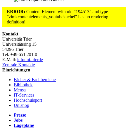
ERROR:
Content Element with uid "194513" and type
"zimkcontentelements_youtubekachel" has no rendering
definition!
Kontakt
Universität Trier
Universitätsring 15
54296 Trier
Tel. +49 651 201-0
E-Mail:
info
uni-trier
de
Zentrale Kontakte
Einrichtungen
Fächer & Fachbereiche
Bibliothek
Mensa
IT-Services
Hochschulsport
Unishop
Presse
Jobs
Lagepläne